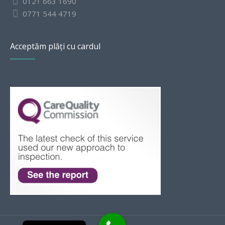
0121 663 1690
0771 544 4719
Acceptăm plăți cu cardul
Slovak
Bulgarian
English
Polish