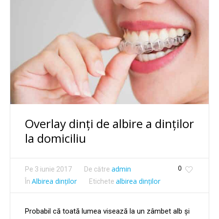
Overlay dinți de albire a dinților
la domiciliu
0
admin
Pe
3 iunie 2017
De către
Albirea dinților
albirea dinților
În
Etichete
Probabil că toată lumea visează la un zâmbet alb și