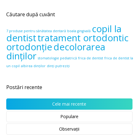
Căutare după cuvânt
copil la
7 produse pentru sănătatea dentară
boala gingivală
dentist
tratament ortodontic
ortodonție
decolorarea
dinților
stomatologie pediatrică
frica de dentist
frica de dentist la
un copil
albirea dinților
dinți putreziți
Postări recente
Cele mai recente
Populare
Observații