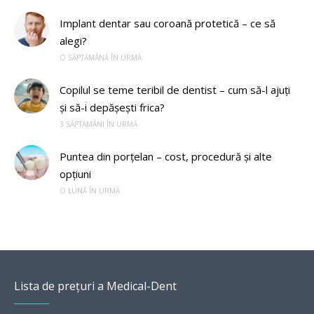
Implant dentar sau coroană protetică – ce să
alegi?
O SĂPTĂMÂNĂ ÎN URMĂ
Copilul se teme teribil de dentist – cum să-l ajuți
și să-i depășești frica?
3 SĂPTĂMÂNI ÎN URMĂ
Puntea din porțelan – cost, procedură și alte
opțiuni
O LUNĂ ÎN URMĂ
Lista de prețuri a Medical-Dent