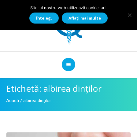
Site-ul nostru web utilizează cookie-uri.
Înțeleg.
Aflați mai multe
Etichetă:
albirea dinților
Acasă
/
albirea dinților