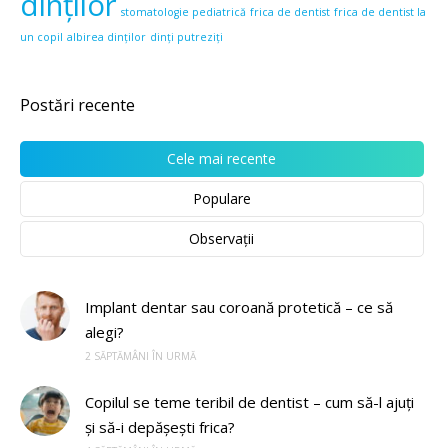
dinților
stomatologie pediatrică
frica de dentist
frica de dentist la
un copil
albirea dinților
dinți putreziți
Postări recente
Cele mai recente
Populare
Observații
Implant dentar sau coroană protetică – ce să
alegi?
2 SĂPTĂMÂNI ÎN URMĂ
Copilul se teme teribil de dentist – cum să-l ajuți
și să-i depășești frica?