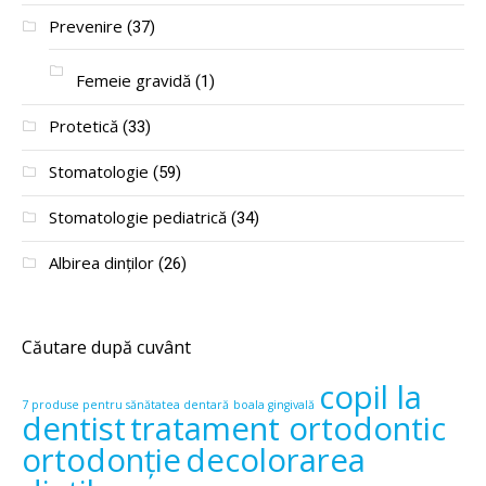
Prevenire
(37)
Femeie gravidă
(1)
Protetică
(33)
Stomatologie
(59)
Stomatologie pediatrică
(34)
Albirea dinților
(26)
Căutare după cuvânt
copil la
7 produse pentru sănătatea dentară
boala gingivală
dentist
tratament ortodontic
ortodonție
decolorarea