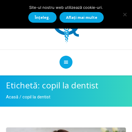
Site-ul nostru web utilizează cookie-uri.
Înțeleg.
Aflați mai multe
Etichetă:
copil la dentist
Acasă
/
copil la dentist