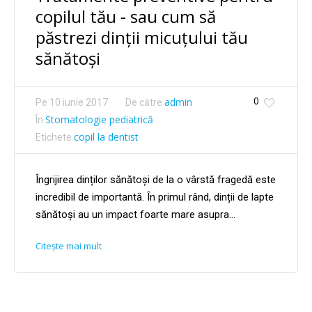
copilul tău - sau cum să
păstrezi dinții micuțului tău
sănătoși
0
admin
Pe
10 iunie 2017
De către
Stomatologie pediatrică
În
copil la dentist
Etichete
Îngrijirea dinților sănătoși de la o vârstă fragedă este
incredibil de importantă. În primul rând, dinții de lapte
sănătoși au un impact foarte mare asupra...
Citește mai mult