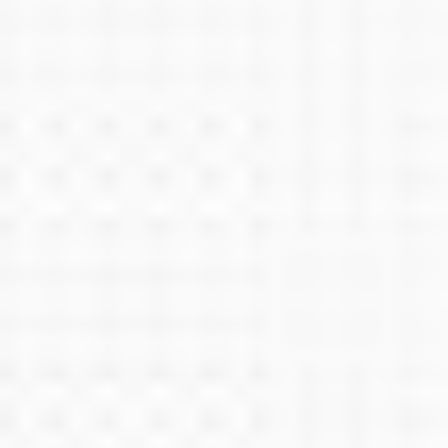
Dinții decăzuți la un copil - cum să le preveniți și
să le tratați?
Dinții cariați ai unui copil trebuie tratați întotdeauna,
indiferent dacă sunt permanenți sau încă de lapte. În
caz contrar, copilul...