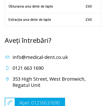
Obturarea unui dinte de lapte
£60
Extracția unui dinte de lapte
£60
Aveți întrebări?
info@medical-dent.co.uk
0121 663 1690
353 High Street,
West Bromwich,
Regatul Unit
Apel: 01216631690