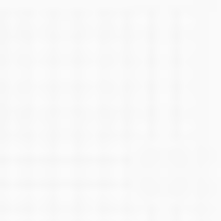
Tratamentul de canal al dinților de lapte - are
sens?
Îndepărtarea dinților de lapte este întotdeauna o soluție
de ultimă instanță. Lipsa dinților la un copil mic are
întotdeauna consecințe, acestea incluzând dinții
strâmbi sau malocluzia,...