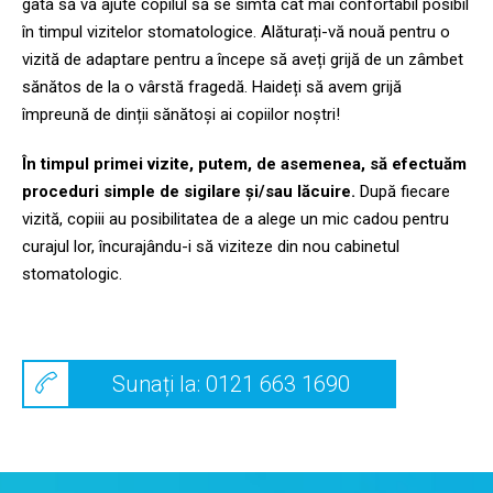
gata să vă ajute copilul să se simtă cât mai confortabil posibil
în timpul vizitelor stomatologice. Alăturați-vă nouă pentru o
vizită de adaptare pentru a începe să aveți grijă de un zâmbet
sănătos de la o vârstă fragedă. Haideți să avem grijă
împreună de dinții sănătoși ai copiilor noștri!
În timpul primei vizite, putem, de asemenea, să efectuăm
proceduri simple de sigilare și/sau lăcuire.
După fiecare
vizită, copiii au posibilitatea de a alege un mic cadou pentru
curajul lor, încurajându-i să viziteze din nou cabinetul
stomatologic.
Sunați la: 0121 663 1690