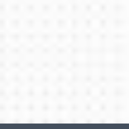
Șlefuirea dinților la copii - cauze, consecințe și
prevenire
Vă întrebați care sunt cauzele scrâșnirilor dinților la
copii? Nu știi dacă este un fenomen natural sau un
simptom,...