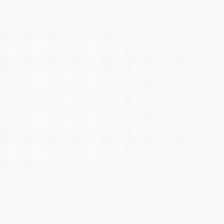
Pasta de dinți pentru copii - cum să alegeți cea
mai bună?
Alegerea pastei de dinți potrivite pentru copii este o
parte esențială a îngrijirii sănătății lor orale. Cu toate
acestea, cu o gamă largă de...