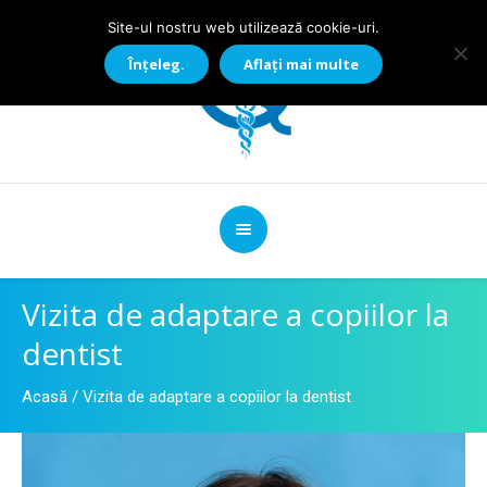
Site-ul nostru web utilizează cookie-uri.
Înțeleg.
Aflați mai multe
Vizita de adaptare a copiilor la
dentist
Acasă
/
Vizita de adaptare a copiilor la dentist