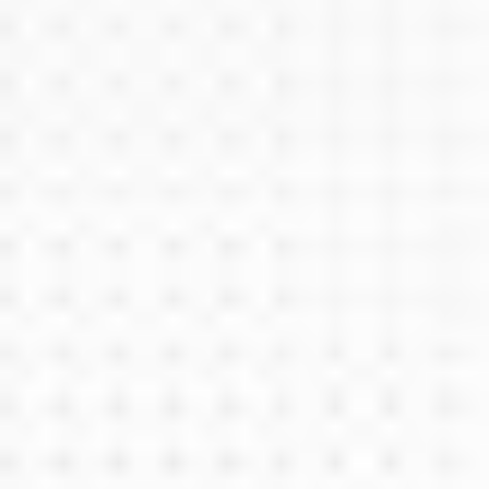
Cariile dinților de lapte - când să tratăm și când
să extragem dintele?
Dinții de lapte, deși sunt temporari, joacă un rol esențial
în dezvoltarea copilului. Îngrijirea corespunzătoare a
stării lor este extrem de importantă, deoarece cariile ...