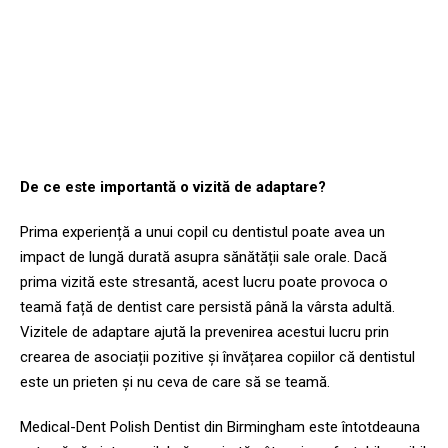
manuală?
Manual sau electric - care periuță de dinți pentru un
copil funcționează într-adevăr mai bine? Aceasta este
o întrebare importantă, dar nu singura. Apropo.
De ce este importantă o vizită de adaptare?
Prima experiență a unui copil cu dentistul poate avea un
impact de lungă durată asupra sănătății sale orale. Dacă
prima vizită este stresantă, acest lucru poate provoca o
teamă față de dentist care persistă până la vârsta adultă.
Vizitele de adaptare ajută la prevenirea acestui lucru prin
crearea de asociații pozitive și învățarea copiilor că dentistul
este un prieten și nu ceva de care să se teamă.
Medical-Dent Polish Dentist din Birmingham este întotdeauna