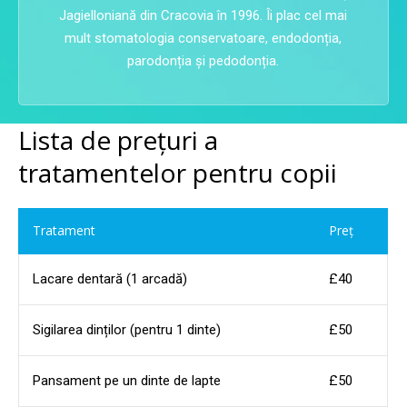
Jagielloniană din Cracovia în 1996. Îi plac cel mai
mult stomatologia conservatoare, endodonția,
parodonția și pedodonția.
Lista de prețuri a
tratamentelor pentru copii
Tratament
Preț
Lacare dentară (1 arcadă)
£40
Sigilarea dinților (pentru 1 dinte)
£50
Pansament pe un dinte de lapte
£50