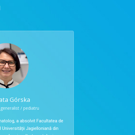
u
eata Górska
generalist / pediatru
tolog, a absolvit Facultatea de
Universității Jagielloniană din