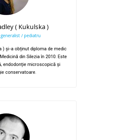
dley ( Kukulska )
generalist / pediatru
a ) și-a obținut diploma de medic
 Medicină din Silezia în 2010. Este
că, endodonție microscopică și
ie conservatoare.