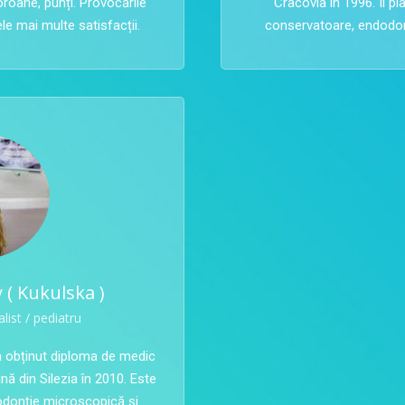
oroane, punți. Provocările
Cracovia în 1996. Îi p
ele mai multe satisfacții.
conservatoare, endodon
 ( Kukulska )
list / pediatru
-a obținut diploma de medic
nă din Silezia în 2010. Este
dodonție microscopică și