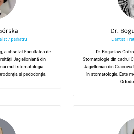
Górska
Dr. Bog
list / pediatru
Dentist Tra
, a absolvit Facultatea de
Dr. Boguslaw Gofro
sității Jagielloniană din
Stomatologie din cadrul C
l mai mult stomatologia
Jagiellonian din Cracovia 
rodonția și pedodonția.
în stomatologie. Este me
Ortodo