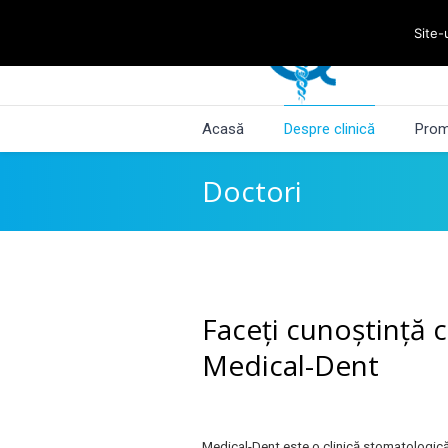
Site-
Acasă
Despre clinică
Prom
Doctori
Faceți cunoștință 
Medical-Dent
Medical-Dent este o clinică stomatologic