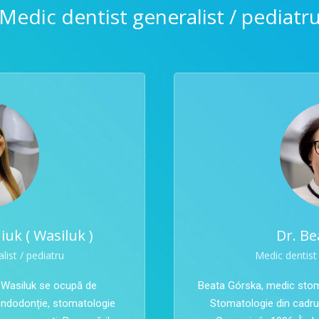
Medic dentist generalist / pediatr
uk ( Wasiluk )
Dr. B
list / pediatru
Medic dentist 
 Wasiluk se ocupă de
Beata Górska, medic stoma
endodonție, stomatologie
Stomatologie din cadrul 