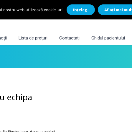
Înțeleg.
Aflați mai mul
ul nostru web utilizează cookie-uri.
oții
Lista de prețuri
Contactați
Ghidul pacientului
cu echipa
ă din Birmingham. Avem o echipă