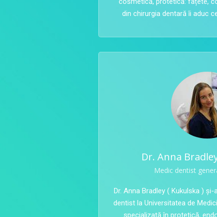
cosmetică, protetică: fațete, c
din chirurgia dentară îi aduc c
Dr. Anna Bradley
Medic dentist genera
Dr. Anna Bradley ( Kukulska ) și
dentist la Universitatea de Medici
specializată în protetică, en