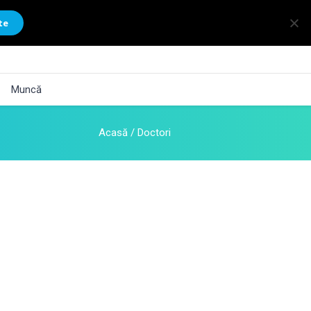
te
Muncă
Acasă
/
Doctori