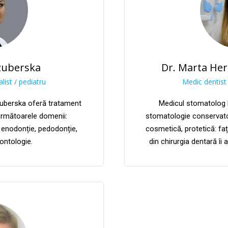
zuberska
Dr. Marta Her
list / pediatru
Medic dentist 
uberska oferă tratament
Medicul stomatolog 
următoarele domenii:
stomatologie conservato
 enodonție, pedodonție,
cosmetică, protetică: faț
ontologie.
din chirurgia dentară îi 