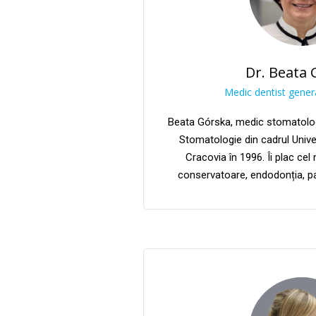
Dr. Beata 
Medic dentist genera
Beata Górska, medic stomatolog
Stomatologie din cadrul Univer
Cracovia în 1996. Îi plac ce
conservatoare, endodonția, pa