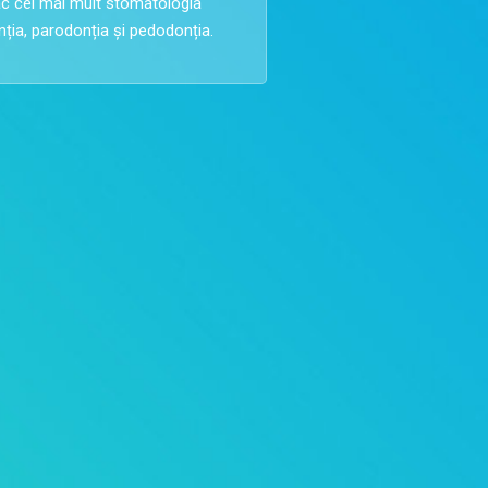
lac cel mai mult stomatologia
ția, parodonția și pedodonția.