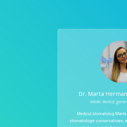
Dr. Marta Hermani
Medic dentist genera
Medicul stomatolog Marta
stomatologie conservatoare, 