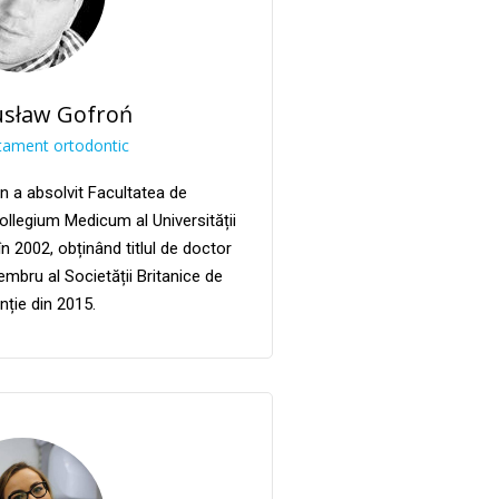
usław Gofroń
tament ortodontic
n a absolvit Facultatea de
ollegium Medicum al Universității
în 2002, obținând titlul de doctor
mbru al Societății Britanice de
nție din 2015.