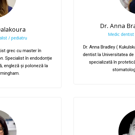
Dr. Anna Bra
Dalakoura
Medic dentist 
list / pediatru
Dr. Anna Bradley ( Kukulsk
tist grec cu master în
dentist la Universitatea de
. Specialist în endodonție
specializată în proteti
ă, engleză și poloneză la
stomatolog
irmingham.