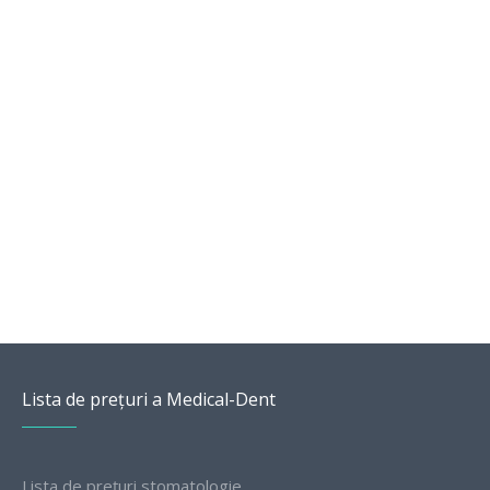
este procedura?
Din ce în ce mai mulți oameni visează la un zâmbet
perfect, care să le sporească încrederea în sine în viața
profesională și privată. Una dintre cele mai populare
soluții...
Citește mai mult
Lista de prețuri a Medical-Dent
Lista de prețuri stomatologie