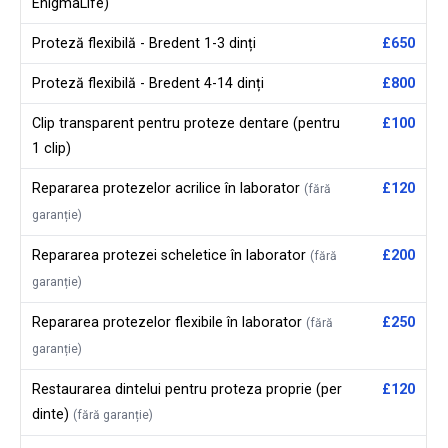
EnigmaLife)
Proteză flexibilă - Bredent 1-3 dinți
£650
Proteză flexibilă - Bredent 4-14 dinți
£800
Clip transparent pentru proteze dentare (pentru
£100
1 clip)
Repararea protezelor acrilice în laborator
£120
(fără
garanție)
Repararea protezei scheletice în laborator
£200
(fără
garanție)
Repararea protezelor flexibile în laborator
£250
(fără
garanție)
Restaurarea dintelui pentru proteza proprie (per
£120
dinte)
(fără garanție)