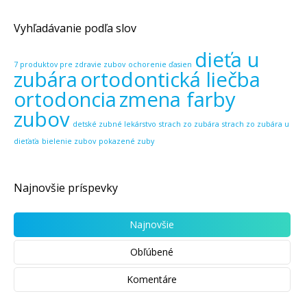
Vyhľadávanie podľa slov
dieťa u
7 produktov pre zdravie zubov
ochorenie ďasien
zubára
ortodontická liečba
ortodoncia
zmena farby
zubov
detské zubné lekárstvo
strach zo zubára
strach zo zubára u
dieťaťa
bielenie zubov
pokazené zuby
Najnovšie príspevky
Najnovšie
Obľúbené
Komentáre