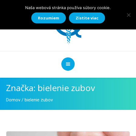
Naša webová stránka používa súbory cookie.
Rozumiem
Zistite viac
Značka:
bielenie zubov
Domov
/
bielenie zubov