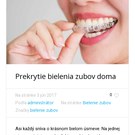
Prekrytie bielenia zubov doma
0
Na stránke
3 jún 2017
administrátor
Bielenie zubov
Podľa
Na stránke
bielenie zubov
Značky
Asi každý sníva o krásnom bielom úsmeve. Na jednej