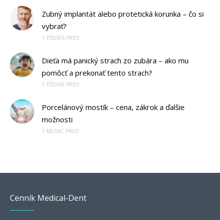
Zubný implantát alebo protetická korunka – čo si
vybrať?
1 TÝŽDEŇ PRED
Dieťa má panický strach zo zubára – ako mu
pomôcť a prekonať tento strach?
3 TÝŽDNE PRED
Porcelánový mostík – cena, zákrok a ďalšie
možnosti
1 MESIAC PRED
Cenník Medical-Dent