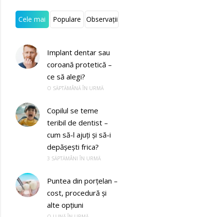
Cele mai
Populare
Observații
recente
Implant dentar sau
coroană protetică –
ce să alegi?
O SĂPTĂMÂNĂ ÎN URMĂ
Copilul se teme
teribil de dentist –
cum să-l ajuți și să-i
depășești frica?
3 SĂPTĂMÂNI ÎN URMĂ
Puntea din porțelan –
cost, procedură și
alte opțiuni
O LUNĂ ÎN URMĂ