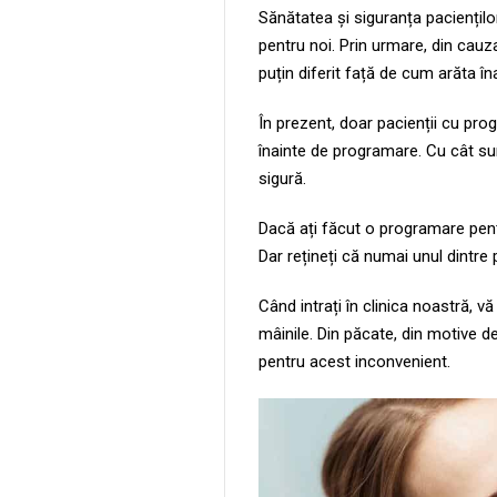
Sănătatea și siguranța paciențilo
pentru noi. Prin urmare, din cauza 
puțin diferit față de cum arăta în
În prezent, doar pacienții cu prog
înainte de programare. Cu cât sun
sigură.
Dacă ați făcut o programare pent
Dar rețineți că numai unul dintre p
Când intrați în clinica noastră, 
mâinile. Din păcate, din motive d
pentru acest inconvenient.