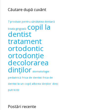
Căutare după cuvânt
7 produse pentru sănătatea dentară
copil la
boala gingivală
dentist
tratament
ortodontic
ortodonție
decolorarea
dinților
stomatologie
pediatrică
frica de dentist
frica de
dentist la un copil
albirea dinților
dinți
putreziți
Postări recente