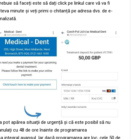
ebuie să faceți este să dați click pe linkul care vă va fi
teva minute și veți primi o chitanță pe adresa dvs. de e-
nalizată.
 pot apărea situații de urgență și că este posibil să nu
anulați cu 48 de ore înainte de programarea
integral avansul. Iar dacă programarea are loc, cele 50 de