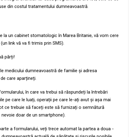
deduse din costul tratamentului dumneavoastră.
e la un cabinet stomatologic în Marea Britanie, vă vom cere
un link vă va fi trimis prin SMS).
 părți!
umele medicului dumneavoastră de familie și adresa
de care aparțineți.
ormularului, în care va trebui să răspundeți la întrebări
ile pe care le luați, operații pe care le-ați avut și așa mai
 tot ce trebuie să faceți este să furnizați o semnătură
i nevoie doar de un smartphone).
arte a formularului, veți trece automat la partea a doua -
a dumneavoastră actuală de sănătate și riscurile posibile.