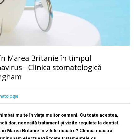
 în Marea Britanie în timpul
virus - Clinica stomatologică
ingham
matologie
imbat multe în viața multor oameni. Cu toate acestea,
ncă dor, necesită tratament și vizite regulate la dentist.
 în Marea Britanie în zilele noastre? Clinica noastră
irmingham efectuează toate tratamentele cu