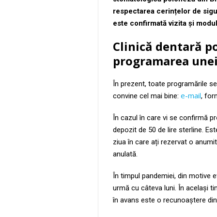
respectarea cerințelor de sigu
este confirmată vizita și modu
Clinică dentară p
programarea unei 
În prezent, toate programările se
e-mail
convine cel mai bine:
, fo
În cazul în care vi se confirmă pr
depozit de 50 de lire sterline. Es
ziua în care ați rezervat o anumi
anulată.
În timpul pandemiei, din motive e
urmă cu câteva luni. În același t
în avans este o recunoaștere din 