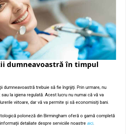
nții dumneavoastră în timpul
ții dumneavoastră trebuie să fie îngrijiți. Prin urmare, nu
t sau la igiena regulată. Acest lucru nu numai că vă va
urerile viitoare, dar vă va permite și să economisiți bani.
matologică poloneză din Birmingham oferă o gamă completă
aici
informații detaliate despre serviciile noastre
.