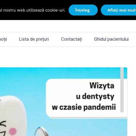
Înțeleg.
Aflați mai mul
ul nostru web utilizează cookie-uri.
oții
Lista de prețuri
Contactați
Ghidul pacientului