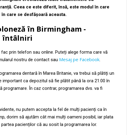
ranță. Ceea ce este diferit, însă, este modul în care
l în care se desfășoară aceasta.
oloneză în
Birmingham -
întâlniri
 fac prin telefon sau online. Puteți alege forma care vă
Mesaj pe Facebook
rmularul nostru de contact sau
.
ogramarea dentară în Marea Britanie, va trebui să plătiți un
te important ca depozitul să fie plătit până la ora 21:00 în
tă programare. În caz contrar, programarea dvs. va fi
vidente, nu putem accepta la fel de mulți pacienți ca în
imp, dorim să ajutăm cât mai mulți oameni posibil, iar plata
partea pacienților că au sosit la programarea lor.