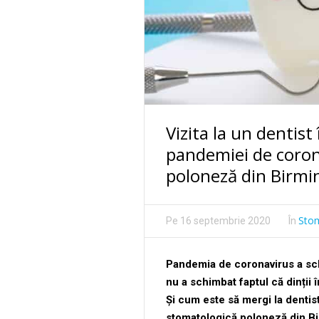
Vizita la un dentist
pandemiei de corona
poloneză din Birm
Sto
Pe
16 septembrie 2020
În
Pandemia de coronavirus a sch
nu a schimbat faptul că dinții î
Și cum este să mergi la dentist
stomatologică poloneză din B