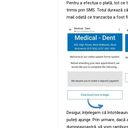
Pentru a efectua o plată, tot ce tr
trimis prin SMS. Totul durează câ
mail odată ce tranzacția a fost fi
Desigur, înțelegem că întotdeauna
puteți ajunge. Prin urmare, dacă 
dumneavoastră, vă vom rambursa 