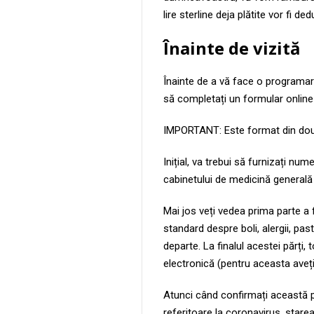
lire sterline deja plătite vor fi 
Înainte de vizită
Înainte de a vă face o programar
să completați un formular online (
IMPORTANT: Este format din două
Inițial, va trebui să furnizați n
cabinetului de medicină generală 
Mai jos veți vedea prima parte a f
standard despre boli, alergii, past
departe. La finalul acestei părți,
electronică (pentru aceasta aveț
Atunci când confirmați această p
referitoare la coronavirus, stare