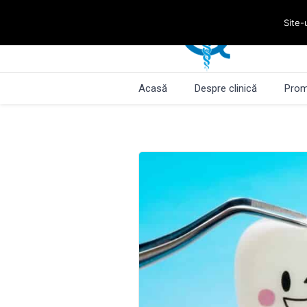
Site-
Acasă
Despre clinică
Prom