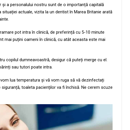
r și a personalului nostru sunt de o importanță capitală
situației actuale, vizita la un dentist în Marea Britanie arată
ainte.
ramare pot intra în clinică, de preferință cu 5-10 minute
t mai puțini oameni în clinică, cu atât aceasta este mai
ru copilul dumneavoastră, desigur că puteți merge cu el.
ărinți sau tutori poate intra.
vă vom lua temperatura și vă vom ruga să vă dezinfectați
e siguranță, toaleta pacienților va fi închisă. Ne cerem scuze