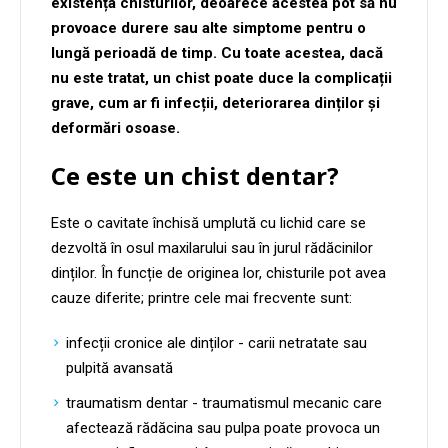
existența chisturilor, deoarece acestea pot să nu
provoace durere sau alte simptome pentru o
lungă perioadă de timp. Cu toate acestea, dacă
nu este tratat, un chist poate duce la complicații
grave, cum ar fi infecții, deteriorarea dinților și
deformări osoase.
Ce este un chist dentar?
Este o cavitate închisă umplută cu lichid care se
dezvoltă în osul maxilarului sau în jurul rădăcinilor
dinților. În funcție de originea lor, chisturile pot avea
cauze diferite; printre cele mai frecvente sunt:
infecții cronice ale dinților - carii netratate sau
pulpită avansată
traumatism dentar - traumatismul mecanic care
afectează rădăcina sau pulpa poate provoca un