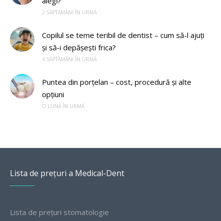
alegi?
2 SĂPTĂMÂNI ÎN URMĂ
Copilul se teme teribil de dentist – cum să-l ajuți
și să-i depășești frica?
4 SĂPTĂMÂNI ÎN URMĂ
Puntea din porțelan – cost, procedură și alte
opțiuni
O LUNĂ ÎN URMĂ
Lista de prețuri a Medical-Dent
Lista de prețuri stomatologie