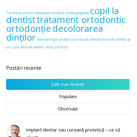
copil la
7 produse pentru sănătatea dentară
boala gingivală
dentist
tratament ortodontic
ortodonție
decolorarea
dinților
stomatologie pediatrică
frica de dentist
frica de dentist la
un copil
albirea dinților
dinți putreziți
Postări recente
Cele mai recente
Populare
Observații
Implant dentar sau coroană protetică – ce să