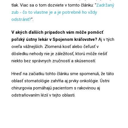
Zadržaný
tlak. Viac sa o tom dozviete v tomto článku: "
zub - čo to vlastne je a je potrebné ho vždy
odstrániť?
".
V akých ďalších prípadoch vám môže pomôcť
poľský ústny lekár v Spojenom kráľovstve?
Aj v tých
oveľa vážnejších. Zlomená kosť alebo čeľusť v
dôsledku nehody nie je záležitosť, ktorú môže riešiť
niekto bez správnych zručností a skúseností.
Hneď na začiatku tohto článku sme spomenuli, že táto
oblasť stomatológie zahŕňa aj prvky onkológie. Ústni
chirurgovia pomáhajú pacientom s rakovinou aj
odstraňovaním lézií v tejto oblasti.