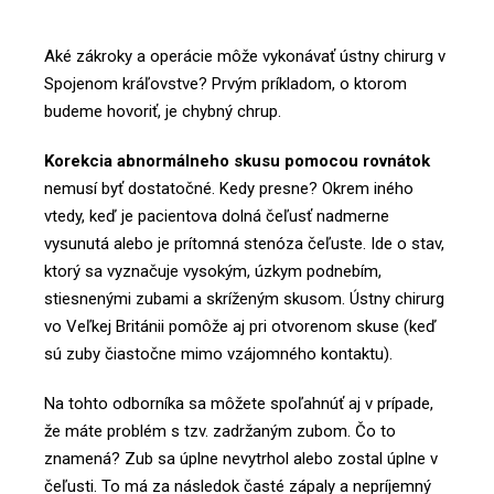
Aké zákroky a operácie môže vykonávať ústny chirurg v
Spojenom kráľovstve? Prvým príkladom, o ktorom
budeme hovoriť, je chybný chrup.
Korekcia abnormálneho skusu pomocou rovnátok
nemusí byť dostatočné. Kedy presne? Okrem iného
vtedy, keď je pacientova dolná čeľusť nadmerne
vysunutá alebo je prítomná stenóza čeľuste. Ide o stav,
ktorý sa vyznačuje vysokým, úzkym podnebím,
stiesnenými zubami a skríženým skusom. Ústny chirurg
vo Veľkej Británii pomôže aj pri otvorenom skuse (keď
sú zuby čiastočne mimo vzájomného kontaktu).
Na tohto odborníka sa môžete spoľahnúť aj v prípade,
že máte problém s tzv. zadržaným zubom. Čo to
znamená? Zub sa úplne nevytrhol alebo zostal úplne v
čeľusti. To má za následok časté zápaly a nepríjemný