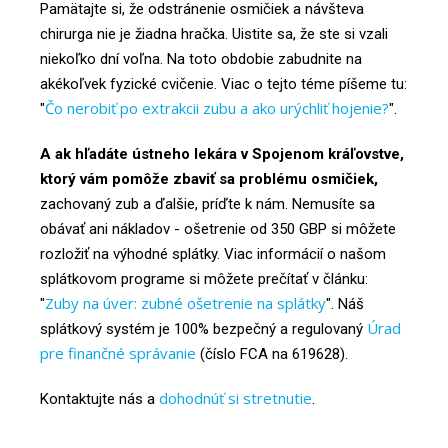
Pamätajte si, že odstránenie osmičiek a návšteva
chirurga nie je žiadna hračka. Uistite sa, že ste si vzali
niekoľko dní voľna. Na toto obdobie zabudnite na
akékoľvek fyzické cvičenie. Viac o tejto téme píšeme tu:
Čo nerobiť po extrakcii zubu a ako urýchliť hojenie?
"
".
A ak hľadáte ústneho lekára v Spojenom kráľovstve,
ktorý vám pomôže zbaviť sa problému osmičiek,
zachovaný zub a ďalšie, príďte k nám. Nemusíte sa
obávať ani nákladov - ošetrenie od 350 GBP si môžete
rozložiť na výhodné splátky. Viac informácií o našom
splátkovom programe si môžete prečítať v článku:
Zuby na úver: zubné ošetrenie na splátky
"
". Náš
Úrad
splátkový systém je 100% bezpečný a regulovaný
pre finančné správanie
(číslo FCA na 619628).
dohodnúť si stretnutie
Kontaktujte nás a
.