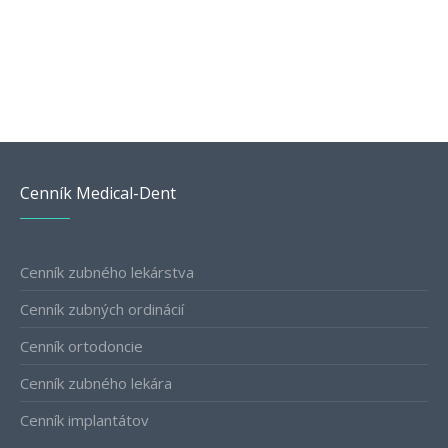
Cenník Medical-Dent
Cenník zubného lekárstva
Cenník zubných ordinácií
Cenník ortodoncie
Cenník zubného lekára
Cenník implantátov