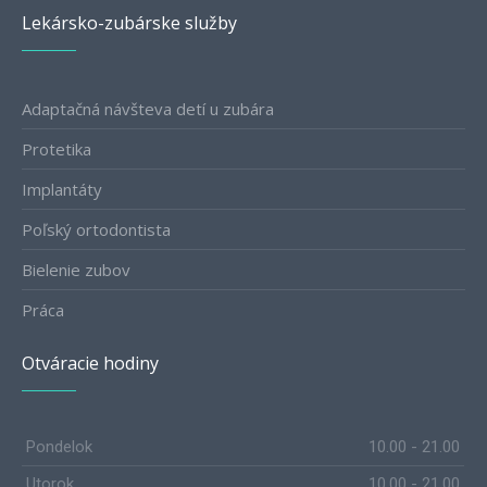
Lekársko-zubárske služby
Adaptačná návšteva detí u zubára
Protetika
Implantáty
Poľský ortodontista
Bielenie zubov
Práca
Otváracie hodiny
Pondelok
10.00 - 21.00
Utorok
10.00 - 21.00