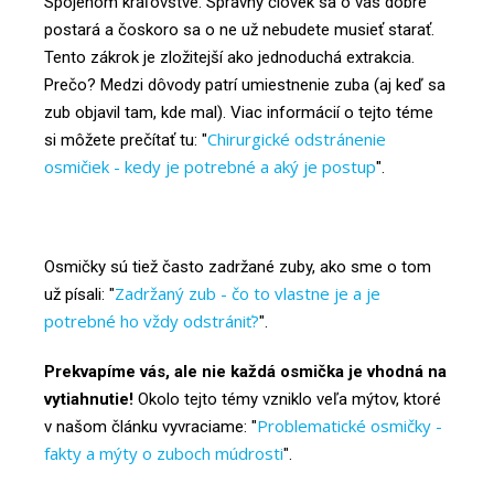
Spojenom kráľovstve. Správny človek sa o vás dobre
postará a čoskoro sa o ne už nebudete musieť starať.
Tento zákrok je zložitejší ako jednoduchá extrakcia.
Prečo? Medzi dôvody patrí umiestnenie zuba (aj keď sa
zub objavil tam, kde mal). Viac informácií o tejto téme
Chirurgické odstránenie
si môžete prečítať tu: "
osmičiek - kedy je potrebné a aký je postup
".
Osmičky sú tiež často zadržané zuby, ako sme o tom
Zadržaný zub - čo to vlastne je a je
už písali: "
potrebné ho vždy odstrániť?
".
Prekvapíme vás, ale nie každá osmička je vhodná na
vytiahnutie!
Okolo tejto témy vzniklo veľa mýtov, ktoré
Problematické osmičky -
v našom článku vyvraciame: "
fakty a mýty o zuboch múdrosti
".