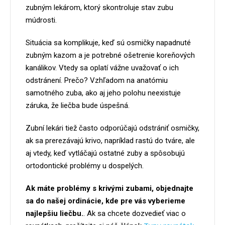
zubným lekárom, ktorý skontroluje stav zubu
múdrosti.
Situácia sa komplikuje, keď sú osmičky napadnuté
zubným kazom a je potrebné ošetrenie koreňových
kanálikov. Vtedy sa oplatí vážne uvažovať o ich
odstránení. Prečo? Vzhľadom na anatómiu
samotného zuba, ako aj jeho polohu neexistuje
záruka, že liečba bude úspešná.
Zubní lekári tiež často odporúčajú odstrániť osmičky,
ak sa prerezávajú krivo, napríklad rastú do tváre, ale
aj vtedy, keď vytláčajú ostatné zuby a spôsobujú
ortodontické problémy u dospelých.
Ak máte problémy s krivými zubami, objednajte
sa do našej ordinácie, kde pre vás vyberieme
najlepšiu liečbu.
. Ak sa chcete dozvedieť viac o