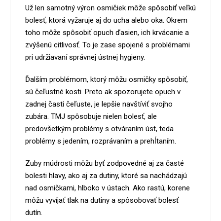
Už len samotný výron osmičiek môže spôsobiť veľkú
bolesť, ktorá vyžaruje aj do ucha alebo oka. Okrem
toho môže spôsobiť opuch ďasien, ich krvácanie a
zvýšenú citlivosť. To je zase spojené s problémami
pri udržiavaní správnej ústnej hygieny.
Ďalším problémom, ktorý môžu osmičky spôsobiť,
sú čeľustné kosti. Preto ak spozorujete opuch v
zadnej časti čeľuste, je lepšie navštíviť svojho
zubára. TMJ spôsobuje nielen bolesť, ale
predovšetkým problémy s otváraním úst, teda
problémy s jedením, rozprávaním a prehĺtaním.
Zuby múdrosti môžu byť zodpovedné aj za časté
bolesti hlavy, ako aj za dutiny, ktoré sa nachádzajú
nad osmičkami, hlboko v ústach. Ako rastú, korene
môžu vyvíjať tlak na dutiny a spôsobovať bolesť
dutín.