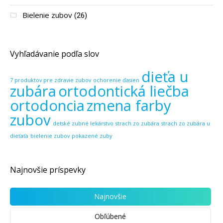
Bielenie zubov
(26)
Vyhľadávanie podľa slov
dieťa u
7 produktov pre zdravie zubov
ochorenie ďasien
zubára
ortodontická liečba
ortodoncia
zmena farby
zubov
detské zubné lekárstvo
strach zo zubára
strach zo zubára u
dieťaťa
bielenie zubov
pokazené zuby
Najnovšie príspevky
Najnovšie
Obľúbené