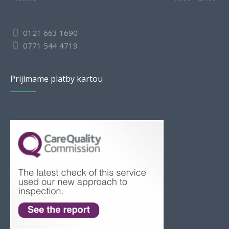
0121 663 1690
0771 544 4719
Prijímame platby kartou
Romanian
Bulgarian