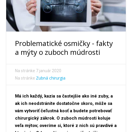
Problematické osmičky - fakty
a mýty o zuboch múdrosti
Na stránke
7 január 2020
Zubná chirurgia
Na stránke
Má ich každý, kazia sa častejšie ako iné zuby, a
ak ich neodstránite dostatočne skoro, môže sa
vám vytvoriť čeľustná kosť a budete potrebovať
chirurgický zákrok. O zuboch múdrosti koluje
veľa mýtov; overíme si, ktoré z nich sú pravdivé a