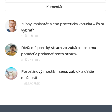
Komentáre
Zubný implantát alebo protetická korunka – čo si
vybrať?
1 TÝŽDEŇ PRED
Dieťa má panický strach zo zubára – ako mu
pomôcť a prekonať tento strach?
3 TÝŽDNE PRED
Porcelánový mostík – cena, zákrok a ďalšie
možnosti
1 MESIAC PRED