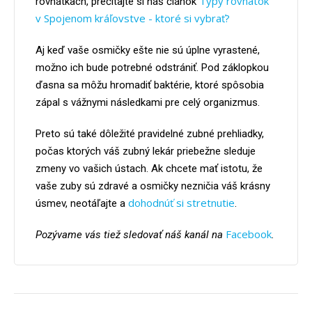
Typy rovnátok
rovnátkach, prečítajte si náš článok
v Spojenom kráľovstve - ktoré si vybrať?
Aj keď vaše osmičky ešte nie sú úplne vyrastené,
možno ich bude potrebné odstrániť. Pod záklopkou
ďasna sa môžu hromadiť baktérie, ktoré spôsobia
zápal s vážnymi následkami pre celý organizmus.
Preto sú také dôležité pravidelné zubné prehliadky,
počas ktorých váš zubný lekár priebežne sleduje
zmeny vo vašich ústach. Ak chcete mať istotu, že
vaše zuby sú zdravé a osmičky nezničia váš krásny
dohodnúť si stretnutie
úsmev, neotáľajte a
.
Facebook
Pozývame vás tiež sledovať náš kanál na
.