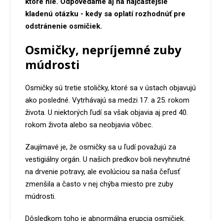
ktoré nie. Odpovedáme aj na najčastejšie
kladenú otázku - kedy sa oplatí rozhodnúť pre
odstránenie osmičiek.
Osmičky, nepríjemné zuby
múdrosti
Osmičky sú tretie stoličky, ktoré sa v ústach objavujú
ako posledné. Vytrhávajú sa medzi 17. a 25. rokom
života. U niektorých ľudí sa však objavia aj pred 40.
rokom života alebo sa neobjavia vôbec.
Zaujímavé je, že osmičky sa u ľudí považujú za
vestigiálny orgán. U našich predkov boli nevyhnutné
na drvenie potravy, ale evolúciou sa naša čeľusť
zmenšila a často v nej chýba miesto pre zuby
múdrosti.
Dôsledkom toho je abnormálna erupcia osmičiek.