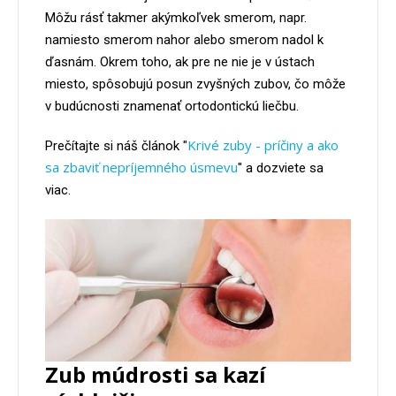
Môžu rásť takmer akýmkoľvek smerom, napr.
namiesto smerom nahor alebo smerom nadol k
ďasnám. Okrem toho, ak pre ne nie je v ústach
miesto, spôsobujú posun zvyšných zubov, čo môže
v budúcnosti znamenať ortodontickú liečbu.
Krivé zuby - príčiny a ako
Prečítajte si náš článok "
sa zbaviť nepríjemného úsmevu
" a dozviete sa
viac.
Zub múdrosti sa kazí