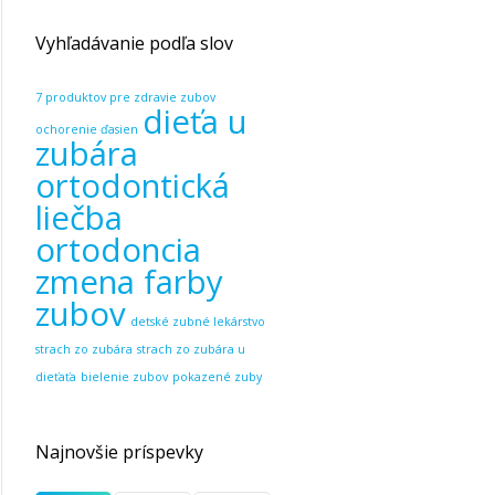
Vyhľadávanie podľa slov
7 produktov pre zdravie zubov
dieťa u
ochorenie ďasien
zubára
ortodontická
liečba
ortodoncia
zmena farby
zubov
detské zubné lekárstvo
strach zo zubára
strach zo zubára u
dieťaťa
bielenie zubov
pokazené zuby
Najnovšie príspevky