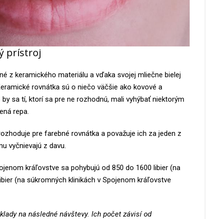
 prístroj
né z keramického materiálu a vďaka svojej mliečne bielej
eramické rovnátka sú o niečo väčšie ako kovové a
 by sa tí, ktorí sa pre ne rozhodnú, mali vyhýbať niektorým
vená repa.
rozhoduje pre farebné rovnátka a považuje ich za jeden z
mu vyčnievajú z davu.
jenom kráľovstve sa pohybujú od 850 do 1600 libier (na
libier (na súkromných klinikách v Spojenom kráľovstve
áklady na následné návštevy. Ich počet závisí od