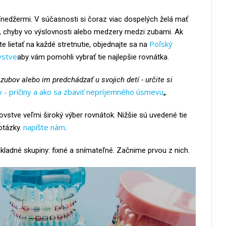
 tínedžermi. V súčasnosti si čoraz viac dospelých želá mať
p, chyby vo výslovnosti alebo medzery medzi zubami. Ak
Poľský
te lietať na každé stretnutie, objednajte sa na
vstve
aby vám pomohli vybrať tie najlepšie rovnátka.
zubov alebo im predchádzať u svojich detí - určite si
y - príčiny a ako sa zbaviť nepríjemného úsmevu
„.
vstve veľmi široký výber rovnátok. Nižšie sú uvedené tie
napíšte nám
otázky.
.
kladné skupiny: fixné a snímateľné. Začnime prvou z nich.