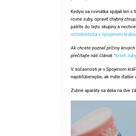
Kedysi sa rovnátka spájali len s
rovné zuby, opraviť chybný chru
patríte do tejto skupiny a nechce
ortodontista v Spojenom kráľo
Ak chcete poznať príčiny krivých 
Krivé zub
prečítajte náš článok "
V súčasnosti je v Spojenom kráľo
najobľúbenejšie, ak máte ďalšie 
Zubné aparáty sa delia na dve zá