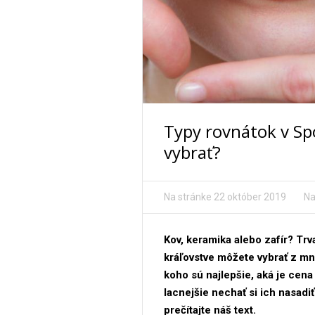
Typy rovnátok v Spo
vybrať?
Na stránke
22 október 2019
Na
Kov, keramika alebo zafír? Tr
kráľovstve môžete vybrať z mn
koho sú najlepšie, aká je cena
lacnejšie nechať si ich nasadiť
prečítajte náš text.