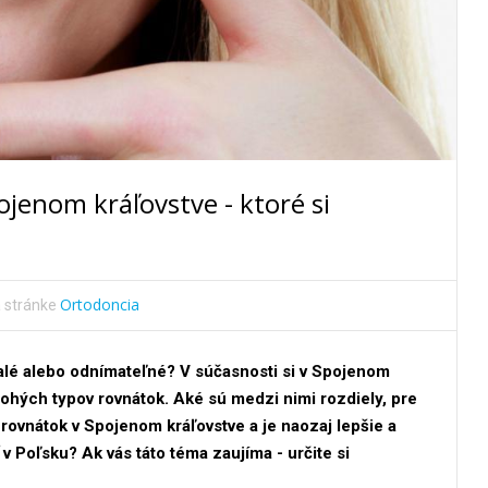
jenom kráľovstve - ktoré si
Ortodoncia
 stránke
valé alebo odnímateľné? V súčasnosti si v Spojenom
ohých typov rovnátok. Aké sú medzi nimi rozdiely, pre
 rovnátok v Spojenom kráľovstve a je naozaj lepšie a
 v Poľsku? Ak vás táto téma zaujíma - určite si