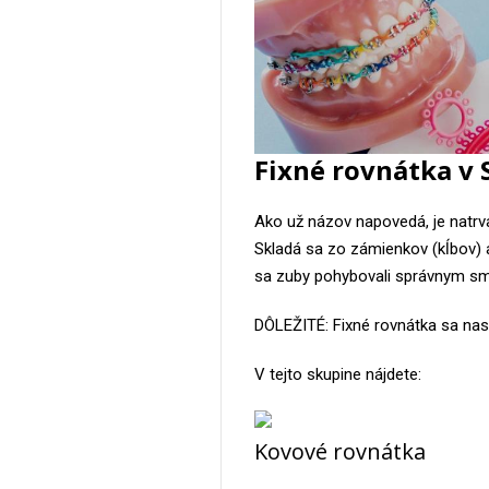
Fixné rovnátka v
Ako už názov napovedá, je natrv
Skladá sa zo zámienkov (kĺbov) a
sa zuby pohybovali správnym s
DÔLEŽITÉ: Fixné rovnátka sa nasa
V tejto skupine nájdete:
Kovové rovnátka