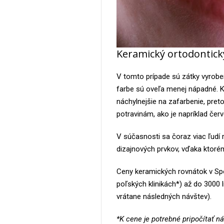
Keramický ortodontický
V tomto prípade sú zátky vyrobe
farbe sú oveľa menej nápadné. K
náchylnejšie na zafarbenie, preto
potravinám, ako je napríklad čer
V súčasnosti sa čoraz viac ľudí 
dizajnových prvkov, vďaka ktoré
Ceny keramických rovnátok v Spo
poľských klinikách*) až do 3000 
vrátane následných návštev).
*K cene je potrebné pripočítať n