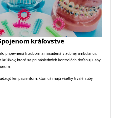
 Spojenom kráľovstve
alo pripevnená k zubom a nasadená v zubnej ambulancii.
 krúžkov, ktoré sa pri následných kontrolách doťahujú, aby
merom.
dzujú len pacientom, ktorí už majú všetky trvalé zuby.