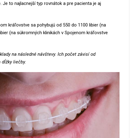
Je to najlacnejší typ rovnátok a pre pacienta je aj
om kráľovstve sa pohybujú od 550 do 1100 libier (na
libier (na súkromných klinikách v Spojenom kráľovstve
áklady na následné návštevy. Ich počet závisí od
 dĺžky liečby.