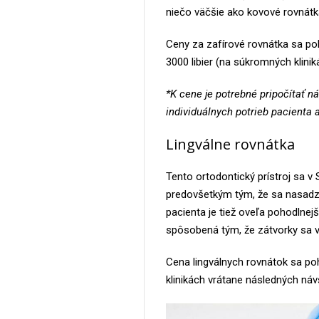
niečo väčšie ako kovové rovnátk
Ceny za zafírové rovnátka sa poh
3000 libier (na súkromných klini
*K cene je potrebné pripočítať n
individuálnych potrieb pacienta a
Lingválne rovnátka
Tento ortodontický prístroj sa v
predovšetkým tým, že sa nasadzuj
pacienta je tiež oveľa pohodlnej
spôsobená tým, že zátvorky sa vy
Cena lingválnych rovnátok sa poh
klinikách vrátane následných náv