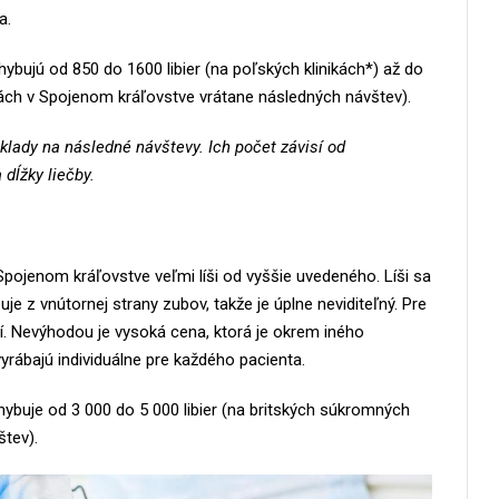
a.
ybujú od 850 do 1600 libier (na poľských klinikách*) až do
kách v Spojenom kráľovstve vrátane následných návštev).
áklady na následné návštevy. Ich počet závisí od
 dĺžky liečby.
 Spojenom kráľovstve veľmi líši od vyššie uvedeného. Líši sa
e z vnútornej strany zubov, takže je úplne neviditeľný. Pre
ší. Nevýhodou je vysoká cena, ktorá je okrem iného
rábajú individuálne pre každého pacienta.
ybuje od 3 000 do 5 000 libier (na britských súkromných
štev).