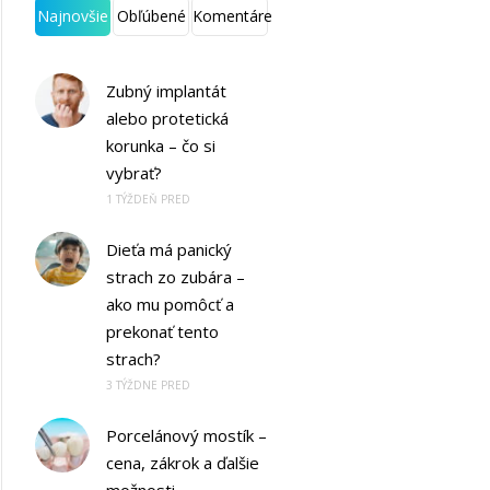
Najnovšie
Obľúbené
Komentáre
Zubný implantát
alebo protetická
korunka – čo si
vybrať?
1 TÝŽDEŇ PRED
Dieťa má panický
strach zo zubára –
ako mu pomôcť a
prekonať tento
strach?
3 TÝŽDNE PRED
Porcelánový mostík –
cena, zákrok a ďalšie