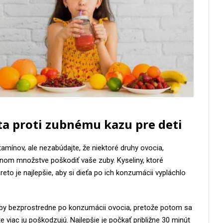
ta proti zubnému kazu pre deti
tamínov, ale nezabúdajte, že niektoré druhy ovocia,
rnom množstve poškodiť vaše zuby. Kyseliny, ktoré
eto je najlepšie, aby si dieťa po ich konzumácii vypláchlo
 zuby bezprostredne po konzumácii ovocia, pretože potom sa
te viac ju poškodzujú. Najlepšie je počkať približne 30 minút