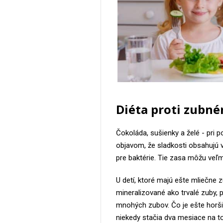
Diéta proti zubné
Čokoláda, sušienky a želé - pri po
objavom, že sladkosti obsahujú 
pre baktérie. Tie zasa môžu veľm
U detí, ktoré majú ešte mliečne 
mineralizované ako trvalé zuby,
mnohých zubov. Čo je ešte horšie,
niekedy stačia dva mesiace na t