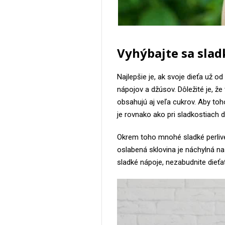
Vyhýbajte sa sla
Najlepšie je, ak svoje dieťa už o
nápojov a džúsov. Dôležité je, ž
obsahujú aj veľa cukrov. Aby toh
je rovnako ako pri sladkostiach d
Okrem toho mnohé sladké perlivé
oslabená sklovina je náchylná n
sladké nápoje, nezabudnite dieťa