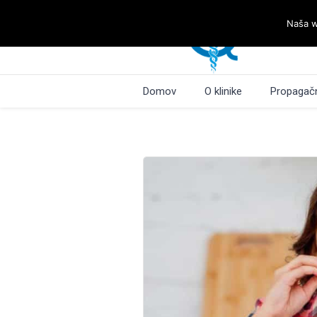
Naša w
Domov
O klinike
Propagačn