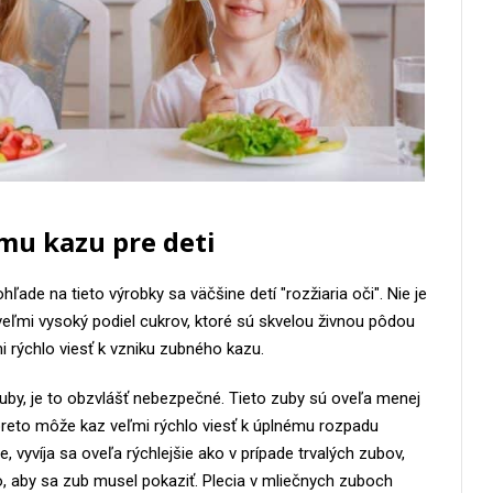
mu kazu pre deti
hľade na tieto výrobky sa väčšine detí "rozžiaria oči". Nie je
veľmi vysoký podiel cukrov, ktoré sú skvelou živnou pôdou
i rýchlo viesť k vzniku zubného kazu.
zuby, je to obzvlášť nebezpečné. Tieto zuby sú oveľa menej
 preto môže kaz veľmi rýchlo viesť k úplnému rozpadu
 vyvíja sa oveľa rýchlejšie ako v prípade trvalých zubov,
o, aby sa zub musel pokaziť. Plecia v mliečnych zuboch