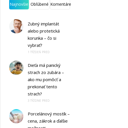
Najnovšie
Obľúbené
Komentáre
Zubný implantát
alebo protetická
korunka – čo si
vybrať?
1 TÝŽDEŇ PRED
Dieťa má panický
strach zo zubára –
ako mu pomôcť a
prekonať tento
strach?
3 TÝŽDNE PRED
Porcelánový mostík –
cena, zákrok a ďalšie