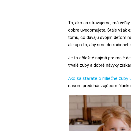
To, ako sa stravujeme, má veľký 
dobre uvedomujete. Stále však ex
tomu, čo dávajú svojim deťom na 
ale aj o to, aby sme do rodinného
Je to dôležité najmä pre malé de
trvalé zuby a dobré návyky získa
Ako sa staráte o mliečne zuby u
našom predchádzajúcom článku