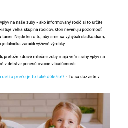
vplyv na naše zuby - ako informovaný rodič si to určite
istuje veľká skupina rodičov, ktorí nevenujú pozornosť
tanier. Nejde len o to, aby sme sa vyhýbali sladkostiam,
 jedálnička zaradili výživné výrobky.
ti, pretože zdravé mliečne zuby majú veľmi silný vplyv na
né v detstve prinesú ovocie v budúcnosti.
 detí a prečo je to také dôležité?
- To sa dozviete v
.