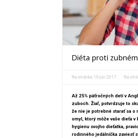
Diéta proti zubném
Na stránke
10 jún 2017
Na str
Až 25% päťročných detí v Angl
zuboch. Žiaľ, potvrdzuje to sku
že nie je potrebné starať sa o 
omyl, ktorý môže vaše dieťa v b
hygienu svojho dieťatka, prav
rodinného jedálnička zaviesť 