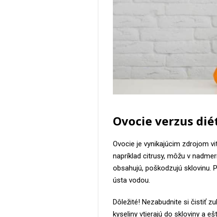
Ovocie verzus dié
Ovocie je vynikajúcim zdrojom vi
napríklad citrusy, môžu v nadme
obsahujú, poškodzujú sklovinu. Pr
ústa vodou.
Dôležité! Nezabudnite si čistiť
kyseliny vtierajú do skloviny a eš