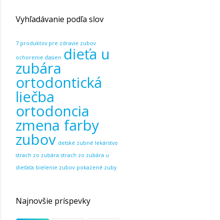
Vyhľadávanie podľa slov
7 produktov pre zdravie zubov
dieťa u
ochorenie ďasien
zubára
ortodontická
liečba
ortodoncia
zmena farby
zubov
detské zubné lekárstvo
strach zo zubára
strach zo zubára u
dieťaťa
bielenie zubov
pokazené zuby
Najnovšie príspevky