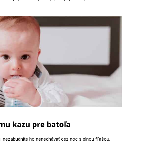
mu kazu pre batoľa
šu, nezabudnite ho nenechávať cez noc s plnou fľašou,