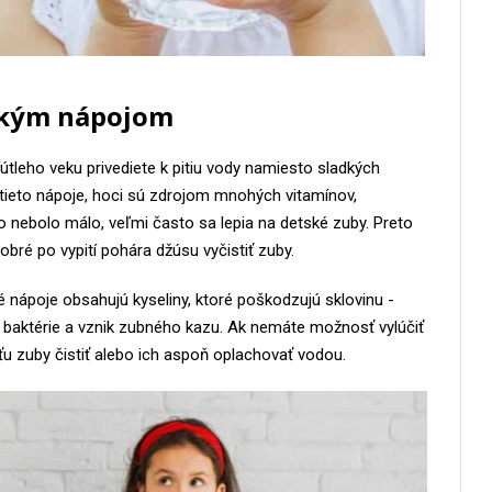
dkým nápojom
d útleho veku privediete k pitiu vody namiesto sladkých
e tieto nápoje, hoci sú zdrojom mnohých vitamínov,
o nebolo málo, veľmi často sa lepia na detské zuby. Preto
obré po vypití pohára džúsu vyčistiť zuby.
 nápoje obsahujú kyseliny, ktoré poškodzujú sklovinu -
a baktérie a vznik zubného kazu. Ak nemáte možnosť vylúčiť
ťu zuby čistiť alebo ich aspoň oplachovať vodou.