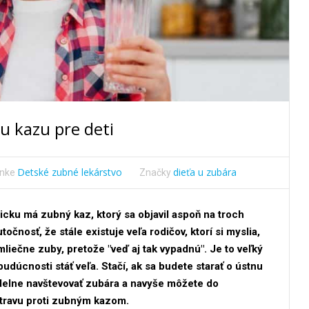
u kazu pre deti
Detské zubné lekárstvo
dieťa u zubára
ánke
Značky
icku má zubný kaz, ktorý sa objavil aspoň na troch
točnosť, že stále existuje veľa rodičov, ktorí si myslia,
mliečne zuby, pretože "veď aj tak vypadnú". Je to veľký
udúcnosti stáť veľa. Stačí, ak sa budete starať o ústnu
idelne navštevovať zubára a navyše môžete do
stravu proti zubným kazom.