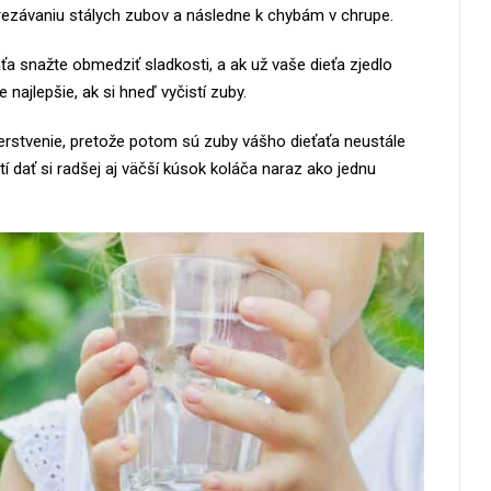
ezávaniu stálych zubov a následne k chybám v chrupe.
ťa snažte obmedziť sladkosti, a ak už vaše dieťa zjedlo
 najlepšie, ak si hneď vyčistí zuby.
čerstvenie, pretože potom sú zuby vášho dieťaťa neustále
í dať si radšej aj väčší kúsok koláča naraz ako jednu