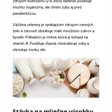
zdrojom koenzýmu Q10, ktorý nielenže posilňuje
imunitu organizmu, ale chráni zuby aj pred
paradentózou.
Väčšina zeleniny je vynikajúcim zdrojom cenných
živín a zároveň obsahuje malé množstvo cukrov a
kyselín. Príkladom je mrkva, ktorá je bohatá na
vitamín A. Posilňuje ďasná, mineralizuje zuby a
stimuluje tvorbu slín.
Stávka na mliečne výrobky