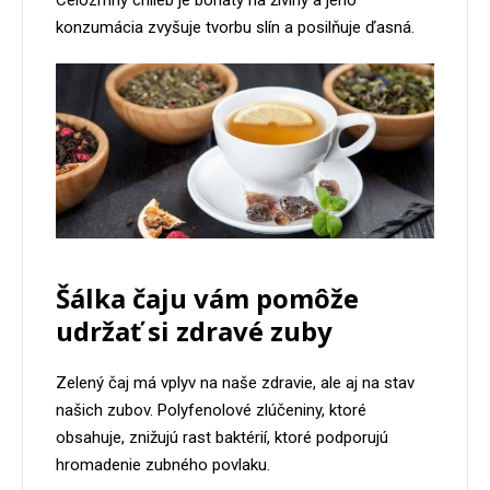
Celozrnný chlieb je bohatý na živiny a jeho
konzumácia zvyšuje tvorbu slín a posilňuje ďasná.
Šálka čaju vám pomôže
udržať si zdravé zuby
Zelený čaj má vplyv na naše zdravie, ale aj na stav
našich zubov. Polyfenolové zlúčeniny, ktoré
obsahuje, znižujú rast baktérií, ktoré podporujú
hromadenie zubného povlaku.