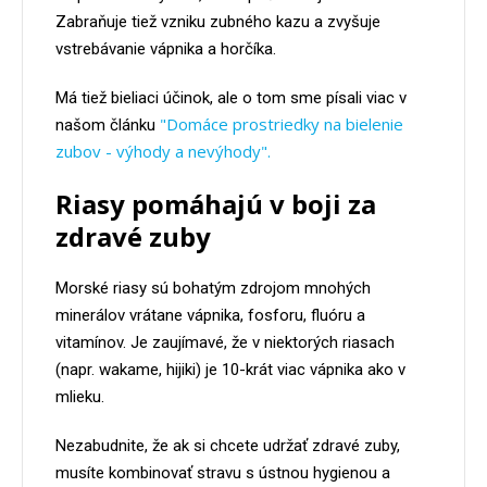
Zabraňuje tiež vzniku zubného kazu a zvyšuje
vstrebávanie vápnika a horčíka.
Má tiež bieliaci účinok, ale o tom sme písali viac v
"Domáce prostriedky na bielenie
našom článku
zubov - výhody a nevýhody".
Riasy pomáhajú v boji za
zdravé zuby
Morské riasy sú bohatým zdrojom mnohých
minerálov vrátane vápnika, fosforu, fluóru a
vitamínov. Je zaujímavé, že v niektorých riasach
(napr. wakame, hijiki) je 10-krát viac vápnika ako v
mlieku.
Nezabudnite, že ak si chcete udržať zdravé zuby,
musíte kombinovať stravu s ústnou hygienou a