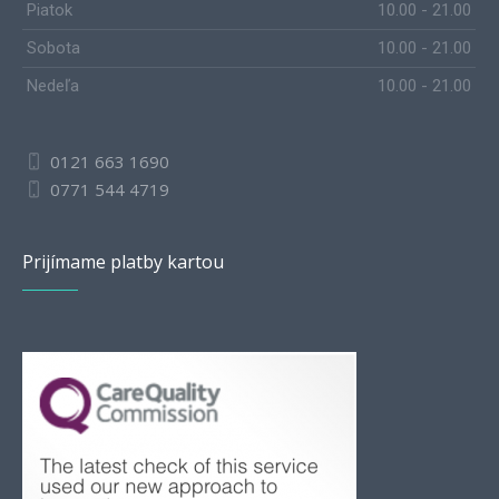
Piatok
10.00 - 21.00
Sobota
10.00 - 21.00
Nedeľa
10.00 - 21.00
0121 663 1690
0771 544 4719
Prijímame platby kartou