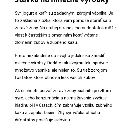
Syr, jogurt a kefír sú základnými zdrojmi vápnika. Je
to základná zložka, ktorá vám pomôže starať sa o
zdravé zuby. Na druhej strane jeho nedostatok môže
viesť k častejším zlomeninám kostí vrátane
zlomenín zubov a zubného kazu.
Preto nezabudnite do svojho jedálnička zaradiť
mliečne výrobky. Dodáte tak svojmu telu správne
množstvo vápnika, ale nielen to. Sú tiež zdrojom
fosfátov, ktoré obnovia lesk vašich zubov.
Ak si chcete udržať zdravé zuby, siahnite po žltom
syre. Jeho konzumácia a najmä žuvanie zvyšuje
hladinu pH v ústach, čím zabraňuje vzniku zubného
kazu a zápalu ďasien. Žltý syr vďaka obsahu
difosfátov posilňuje sklovinu.