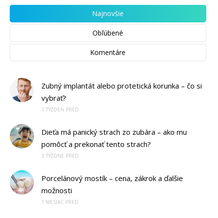
Najnovšie
Obľúbené
Komentáre
Zubný implantát alebo protetická korunka – čo si
vybrať?
1 TÝŽDEŇ PRED
Dieťa má panický strach zo zubára – ako mu
pomôcť a prekonať tento strach?
3 TÝŽDNE PRED
Porcelánový mostík – cena, zákrok a ďalšie
možnosti
1 MESIAC PRED