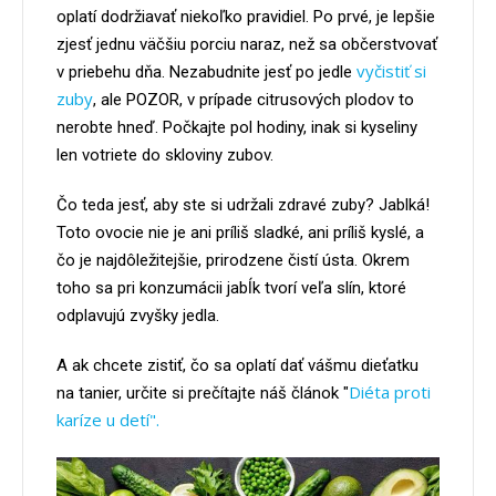
oplatí dodržiavať niekoľko pravidiel. Po prvé, je lepšie
zjesť jednu väčšiu porciu naraz, než sa občerstvovať
vyčistiť si
v priebehu dňa. Nezabudnite jesť po jedle
zuby
, ale POZOR, v prípade citrusových plodov to
nerobte hneď. Počkajte pol hodiny, inak si kyseliny
len votriete do skloviny zubov.
Čo teda jesť, aby ste si udržali zdravé zuby? Jablká!
Toto ovocie nie je ani príliš sladké, ani príliš kyslé, a
čo je najdôležitejšie, prirodzene čistí ústa. Okrem
toho sa pri konzumácii jabĺk tvorí veľa slín, ktoré
odplavujú zvyšky jedla.
A ak chcete zistiť, čo sa oplatí dať vášmu dieťatku
Diéta proti
na tanier, určite si prečítajte náš článok "
karíze u detí".