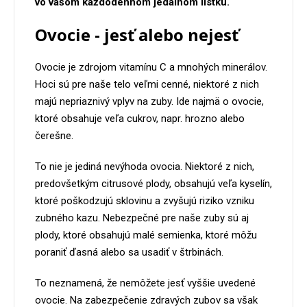
vo vašom každodennom jedálnom lístku.
Ovocie - jesť alebo nejesť
Ovocie je zdrojom vitamínu C a mnohých minerálov.
Hoci sú pre naše telo veľmi cenné, niektoré z nich
majú nepriaznivý vplyv na zuby. Ide najmä o ovocie,
ktoré obsahuje veľa cukrov, napr. hrozno alebo
čerešne.
To nie je jediná nevýhoda ovocia. Niektoré z nich,
predovšetkým citrusové plody, obsahujú veľa kyselín,
ktoré poškodzujú sklovinu a zvyšujú riziko vzniku
zubného kazu. Nebezpečné pre naše zuby sú aj
plody, ktoré obsahujú malé semienka, ktoré môžu
poraniť ďasná alebo sa usadiť v štrbinách.
To neznamená, že nemôžete jesť vyššie uvedené
ovocie. Na zabezpečenie zdravých zubov sa však