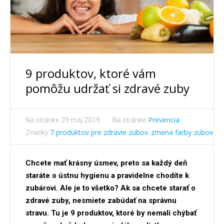
9 produktov, ktoré vám
pomôžu udržať si zdravé zuby
Prevencia
Na stránke
29 máj 2019
Na stránke
7 produktov pre zdravie zubov
zmena farby zubov
Značky
,
Chcete mať krásny úsmev, preto sa každý deň
staráte o ústnu hygienu a pravidelne chodíte k
zubárovi. Ale je to všetko? Ak sa chcete starať o
zdravé zuby, nesmiete zabúdať na správnu
stravu. Tu je 9 produktov, ktoré by nemali chýbať