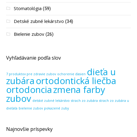
Stomatológia
(59)
Detské zubné lekárstvo
(34)
Bielenie zubov
(26)
Vyhľadávanie podľa slov
dieťa u
7 produktov pre zdravie zubov
ochorenie ďasien
zubára
ortodontická liečba
ortodoncia
zmena farby
zubov
detské zubné lekárstvo
strach zo zubára
strach zo zubára u
dieťaťa
bielenie zubov
pokazené zuby
Najnovšie príspevky