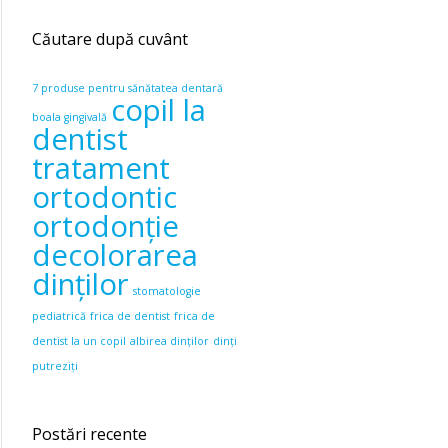
Căutare după cuvânt
7 produse pentru sănătatea dentară
copil la
boala gingivală
dentist
tratament
ortodontic
ortodonție
decolorarea
dinților
stomatologie
pediatrică
frica de dentist
frica de
dentist la un copil
albirea dinților
dinți
putreziți
Postări recente