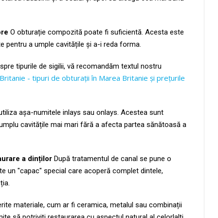
ore
O obturație compozită poate fi suficientă. Acesta este
e pentru a umple cavitățile și a-i reda forma.
spre tipurile de sigilii, vă recomandăm textul nostru
itanie - tipuri de obturații în Marea Britanie și prețurile
utiliza așa-numitele inlays sau onlays. Acestea sunt
e umplu cavitățile mai mari fără a afecta partea sănătoasă a
urare a dinților
După tratamentul de canal se pune o
e un "capac" special care acoperă complet dintele,
ția.
ferite materiale, cum ar fi ceramica, metalul sau combinații
te să potriviți restaurarea cu aspectul natural al celorlalți