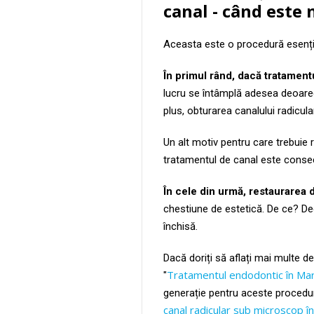
canal - când este
Aceasta este o procedură esențial
În primul rând, dacă tratament
lucru se întâmplă adesea deoarece
plus, obturarea canalului radicul
Un alt motiv pentru care trebuie 
tratamentul de canal este conseci
În cele din urmă, restaurarea d
chestiune de estetică. De ce? De
închisă.
Dacă doriți să aflați mai multe 
Tratamentul endodontic în Mar
"
generație pentru aceste proceduri,
canal radicular sub microscop î