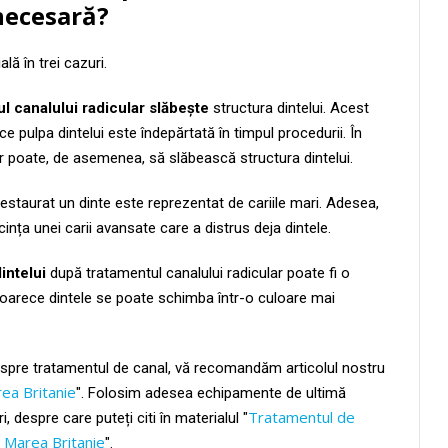
 necesară?
ă în trei cazuri.
ul canalului radicular slăbește
structura dintelui. Acest
 pulpa dintelui este îndepărtată în timpul procedurii. În
ar poate, de asemenea, să slăbească structura dintelui.
restaurat un dinte este reprezentat de cariile mari. Adesea,
nța unei carii avansate care a distrus deja dintele.
intelui
după tratamentul canalului radicular poate fi o
oarece dintele se poate schimba într-o culoare mai
despre tratamentul de canal, vă recomandăm articolul nostru
ea Britanie
". Folosim adesea echipamente de ultimă
Tratamentul de
 despre care puteți citi în materialul "
n Marea Britanie
".