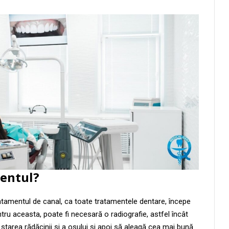
entul?
atamentul de canal, ca toate tratamentele dentare, începe
entru aceasta, poate fi necesară o radiografie, astfel încât
 starea rădăcinii și a osului și apoi să aleagă cea mai bună