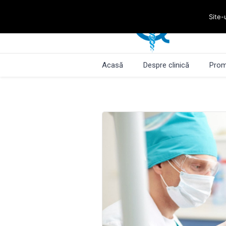
Site-
Acasă
Despre clinică
Prom