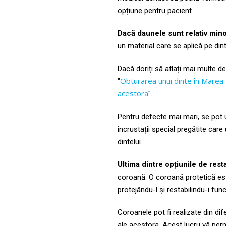
opțiune pentru pacient.
Dacă daunele sunt relativ min
un material care se aplică pe dint
Dacă doriți să aflați mai multe de
Obturarea unui dinte în Marea Br
"
acestora
".
Pentru defecte mai mari, se pot 
incrustații special pregătite car
dintelui.
Ultima dintre opțiunile de resta
coroană. O coroană protetică est
protejându-l și restabilindu-i func
Coroanele pot fi realizate din di
ale acestora. Acest lucru vă permi