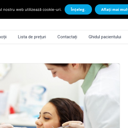
Înțeleg.
Aflați mai mul
ul nostru web utilizează cookie-uri.
oții
Lista de prețuri
Contactați
Ghidul pacientului