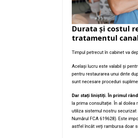
Durata și costul r
tratamentul canal
Timpul petrecut în cabinet va d
Același lucru este valabil și pentru
pentru restaurarea unui dinte du
sunt necesare proceduri suplime
Dar stați liniștiți. În primul râ
la prima consultație. În al doilea
utiliza sistemul nostru securiza
Numărul FCA 619628). Este import
astfel încât veți rambursa doar 