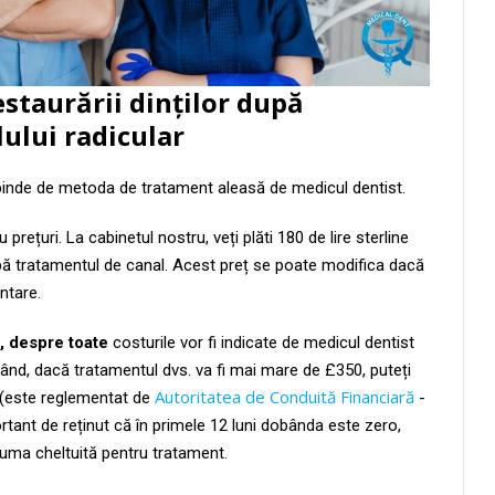
estaurării dinților după
ului radicular
epinde de metoda de tratament aleasă de medicul dentist.
 prețuri. La cabinetul nostru, veți plăti 180 de lire sterline
pă tratamentul de canal. Acest preț se poate modifica dacă
ntare.
nd, despre toate
costurile vor fi indicate de medicul dentist
 rând, dacă tratamentul dvs. va fi mai mare de £350, puteți
Autoritatea de Conduită Financiară
t (este reglementat de
-
ant de reținut că în primele 12 luni dobânda este zero,
suma cheltuită pentru tratament.