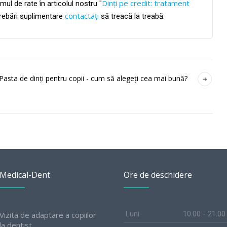
Dinți pe credit: tratament
mul de rate în articolul nostru "
contactați
ntrebări suplimentare
să treacă la treabă.
Pasta de dinți pentru copii - cum să alegeți cea mai bună?
Medical-Dent
Ore de deschidere
Luni
10.00 - 21.00
Vizita de adaptare a copiilor
la dentist