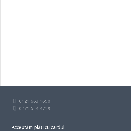
0121 663 1690
0771 544 4719
Acceptăm plăți cu cardul