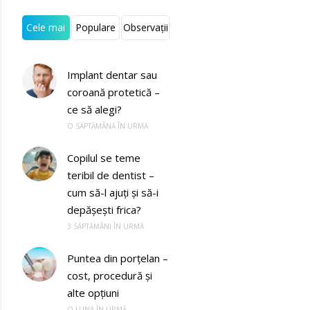
Cele mai
Populare
Observații
recente
Implant dentar sau
coroană protetică –
ce să alegi?
O SĂPTĂMÂNĂ ÎN URMĂ
Copilul se teme
teribil de dentist –
cum să-l ajuți și să-i
depășești frica?
3 SĂPTĂMÂNI ÎN URMĂ
Puntea din porțelan –
cost, procedură și
alte opțiuni
O LUNĂ ÎN URMĂ