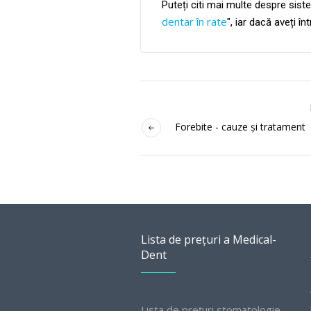
Puteți citi mai multe despre siste
dentar în rate
", iar dacă aveți î
Forebite - cauze și tratament
Lista de prețuri a Medical-
Dent
Lista de prețuri stomatologie