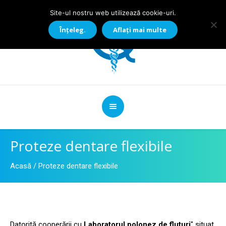
Site-ul nostru web utilizează cookie-uri.
Înțeleg.
Aflați mai multe
Proteze dentare flexibile
Acasă
/
Proteze dentare flexibile
Datorită cooperării cu
Laboratorul polonez de fluturi
" situat