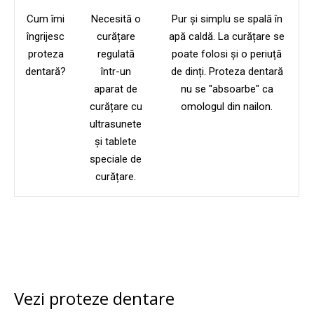
Cum îmi
Necesită o
Pur și simplu se spală în
îngrijesc
curățare
apă caldă. La curățare se
proteza
regulată
poate folosi și o periuță
dentară?
într-un
de dinți. Proteza dentară
aparat de
nu se "absoarbe" ca
curățare cu
omologul din nailon.
ultrasunete
și tablete
speciale de
curățare.
Vezi proteze dentare