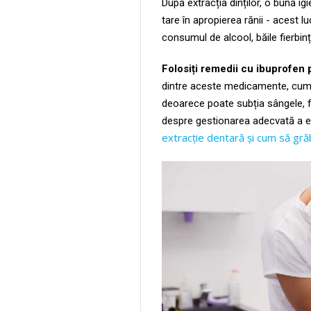
După extracția dinților, o bună ig
tare în apropierea rănii - acest l
consumul de alcool, băile fierbin
Folosiți remedii cu ibuprofen 
dintre aceste medicamente, cum a
deoarece poate subția sângele, f
despre gestionarea adecvată a ext
extracție dentară și cum să gră