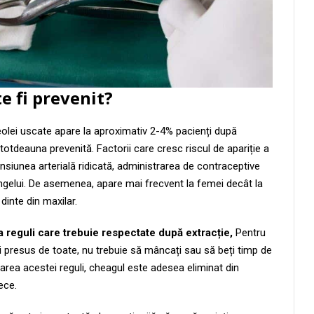
te fi prevenit?
eolei uscate apare la aproximativ 2-4% pacienți după
ntotdeauna prevenită. Factorii care cresc riscul de apariție a
ensiunea arterială ridicată, administrarea de contraceptive
gelui. De asemenea, apare mai frecvent la femei decât la
dinte din maxilar.
a reguli care trebuie respectate după extracție,
Pentru
i presus de toate, nu trebuie să mâncați sau să beți timp de
area acestei reguli, cheagul este adesea eliminat din
ece.