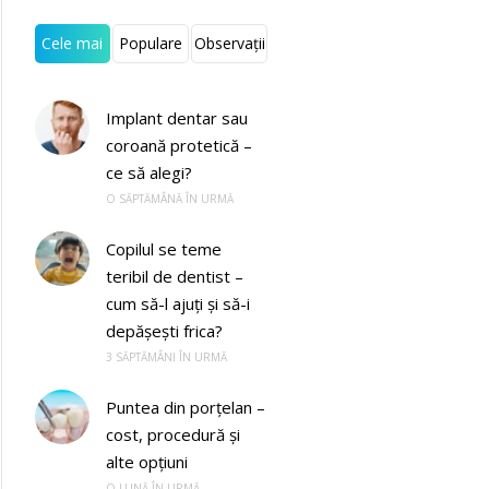
Cele mai
Populare
Observații
recente
Implant dentar sau
coroană protetică –
ce să alegi?
O SĂPTĂMÂNĂ ÎN URMĂ
Copilul se teme
teribil de dentist –
cum să-l ajuți și să-i
depășești frica?
3 SĂPTĂMÂNI ÎN URMĂ
Puntea din porțelan –
cost, procedură și
alte opțiuni
O LUNĂ ÎN URMĂ