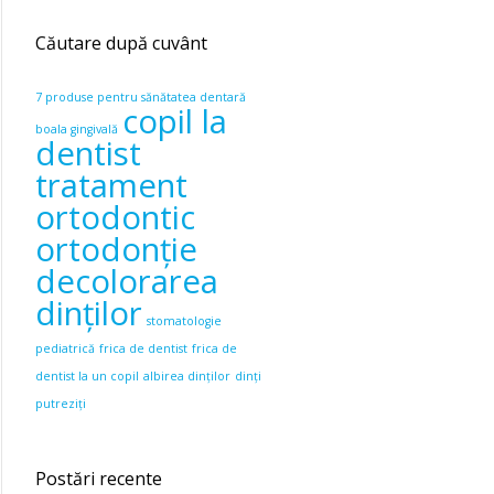
Căutare după cuvânt
7 produse pentru sănătatea dentară
copil la
boala gingivală
dentist
tratament
ortodontic
ortodonție
decolorarea
dinților
stomatologie
pediatrică
frica de dentist
frica de
dentist la un copil
albirea dinților
dinți
putreziți
Postări recente