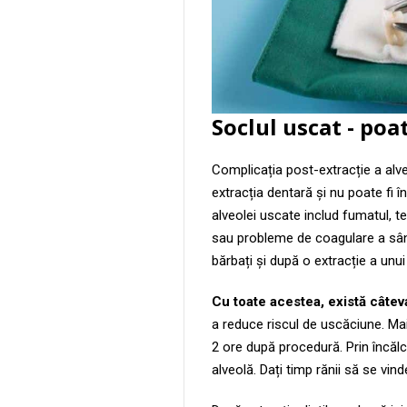
Soclul uscat - poa
Complicația post-extracție a alv
extracția dentară și nu poate fi î
alveolei uscate includ fumatul, t
sau probleme de coagulare a sân
bărbați și după o extracție a unui 
Cu toate acestea, există câtev
a reduce riscul de uscăciune. Ma
2 ore după procedură. Prin încălc
alveolă. Dați timp rănii să se vind