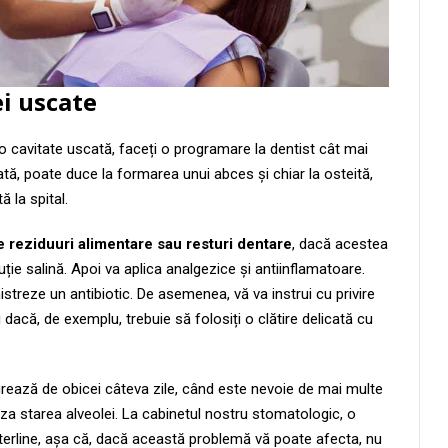
i uscate
o cavitate uscată, faceți o programare la dentist cât mai
ată, poate duce la formarea unui abces și chiar la osteită,
 la spital.
de reziduuri alimentare sau resturi dentare
, dacă acestea
uție salină. Apoi va aplica analgezice și antiinflamatoare.
treze un antibiotic. De asemenea, vă va instrui cu privire
 dacă, de exemplu, trebuie să folosiți o clătire delicată cu
urează de obicei câteva zile, când este nevoie de mai multe
riza starea alveolei. La cabinetul nostru stomatologic, o
 sterline, așa că, dacă această problemă vă poate afecta, nu