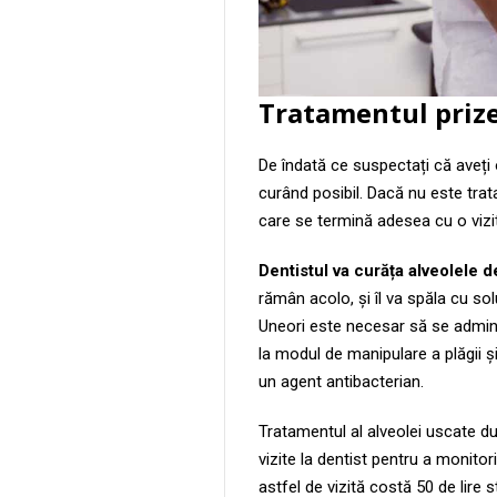
Tratamentul prize
De îndată ce suspectați că aveți 
curând posibil. Dacă nu este trat
care se termină adesea cu o vizită
Dentistul va curăța alveolele 
rămân acolo, și îl va spăla cu sol
Uneori este necesar să se adminis
la modul de manipulare a plăgii și
un agent antibacterian.
Tratamentul al alveolei uscate d
vizite la dentist pentru a monito
astfel de vizită costă 50 de lire