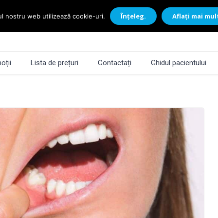
Înțeleg.
Aflați mai mul
ul nostru web utilizează cookie-uri.
oții
Lista de prețuri
Contactați
Ghidul pacientului