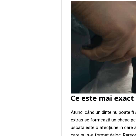
Ce este mai exact 
Atunci când un dinte nu poate fi s
extras se formează un cheag pent
uscată este o afecțiune în care 
care nu s-a format deloc. Rareori