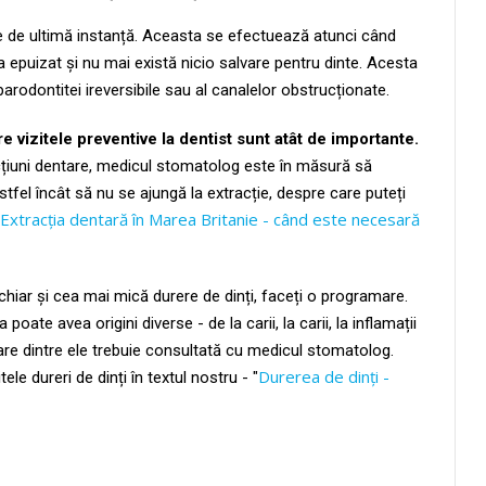
ție de ultimă instanță. Aceasta se efectuează atunci când
 epuizat și nu mai există nicio salvare pentru dinte. Acesta
arodontitei ireversibile sau al canalelor obstrucționate.
 vizitele preventive la dentist sunt atât de importante.
fecțiuni dentare, medicul stomatolog este în măsură să
fel încât să nu se ajungă la extracție, despre care puteți
Extracția dentară în Marea Britanie - când este necesară
 chiar și cea mai mică durere de dinți, faceți o programare.
ate avea origini diverse - de la carii, la carii, la inflamații
ecare dintre ele trebuie consultată cu medicul stomatolog.
Durerea de dinți -
ele dureri de dinți în textul nostru - "