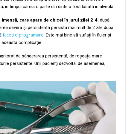
ă, în timpul căreia o parte din dinte a fost lăsată în alveolă.
imensă, care apare de obicei în jurul zilei 2-4.
după
erea severă și persistentă persistă mai mult de 2 zile după
faceți o programare
să
. Este mai bine să suflați în fluier și
e această complicație.
 îngrijorat de sângerarea persistentă, de roșeața mare
lăturile persistente. Unii pacienți dezvoltă, de asemenea,