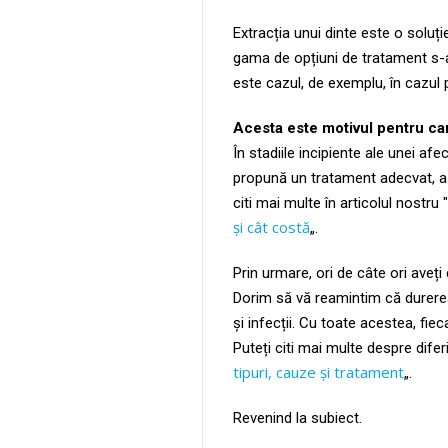
Extracția unui dinte este o solu
gama de opțiuni de tratament s-a
este cazul, de exemplu, în cazul p
Acesta este motivul pentru care
În stadiile incipiente ale unei a
propună un tratament adecvat, ast
citi mai multe în articolul nostru "
și cât costă
„.
Prin urmare, ori de câte ori aveți
Dorim să vă reamintim că durerea po
și infecții. Cu toate acestea, fi
Puteți citi mai multe despre diferit
tipuri, cauze și tratament
„.
Revenind la subiect.