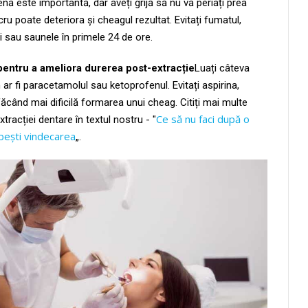
ienă este importantă, dar aveți grijă să nu vă periați prea
ucru poate deteriora și cheagul rezultat. Evitați fumatul,
ți sau saunele în primele 24 de ore.
pentru a ameliora durerea post-extracție
Luați câteva
r fi paracetamolul sau ketoprofenul. Evitați aspirina,
ăcând mai dificilă formarea unui cheag. Citiți mai multe
Ce să nu faci după o
racției dentare în textul nostru - "
bești vindecarea
„.