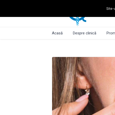
Site-
Acasă
Despre clinică
Prom