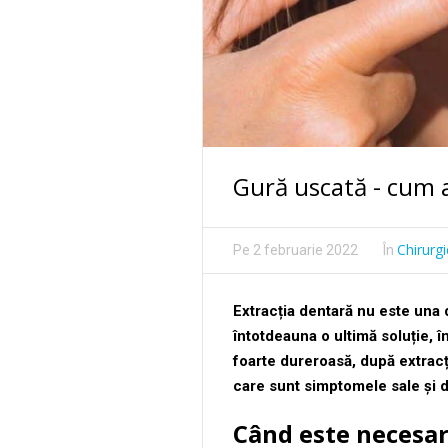
Gură uscată - cum 
Chirurg
Pe
2 februarie 2022
În
Extracția dentară nu este una 
întotdeauna o ultimă soluție, î
foarte dureroasă, după extracți
care sunt simptomele sale și d
Când este necesar