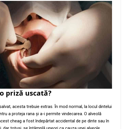
o priză uscată?
alvat, acesta trebuie extras. În mod normal, la locul dintelui
ru a proteja rana și a-i permite vindecarea. O alveolă
acest cheag a fost îndepărtat accidental de pe dinte sau în
, dar totuși, se întâmplă uneori ca cauza unei alveole