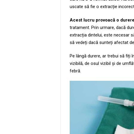
uscate să fie o extracție incorect
Acest lucru provoacă o durere 
tratament. Prin urmare, dacă dur
extracția dintelui, este necesar 
să vedeți dacă sunteți afectat d
Pe lângă durere, ar trebui să fiți
vizibilă, de osul vizibil și de umf
febră.