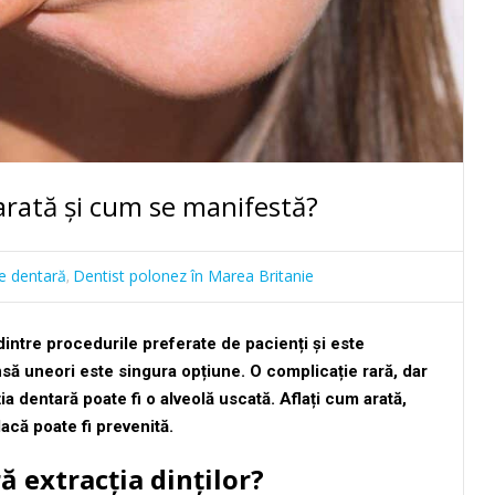
arată și cum se manifestă?
ie dentară
Dentist polonez în Marea Britanie
,
dintre procedurile preferate de pacienți și este
nsă uneori este singura opțiune. O complicație rară, dar
a dentară poate fi o alveolă uscată. Aflați cum arată,
acă poate fi prevenită.
ă extracția dinților?