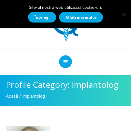
Site-ul nostru web utilizează cookie-uri.
Înțeleg.
Aflați mai multe
Profile Category:
Implantolog
Acasă
/
Implantolog