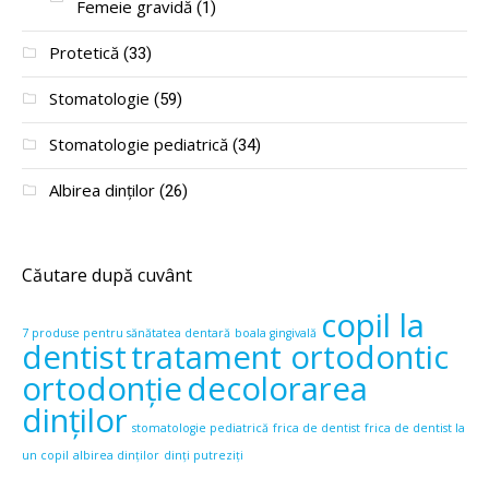
Femeie gravidă
(1)
Protetică
(33)
Stomatologie
(59)
Stomatologie pediatrică
(34)
Albirea dinților
(26)
Căutare după cuvânt
copil la
7 produse pentru sănătatea dentară
boala gingivală
dentist
tratament ortodontic
ortodonție
decolorarea
dinților
stomatologie pediatrică
frica de dentist
frica de dentist la
un copil
albirea dinților
dinți putreziți