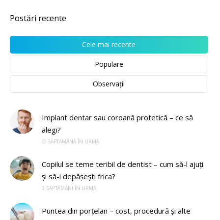
Postări recente
Cele mai recente
Populare
Observații
Implant dentar sau coroană protetică – ce să
alegi?
O SĂPTĂMÂNĂ ÎN URMĂ
Copilul se teme teribil de dentist – cum să-l ajuți
și să-i depășești frica?
3 SĂPTĂMÂNI ÎN URMĂ
Puntea din porțelan – cost, procedură și alte