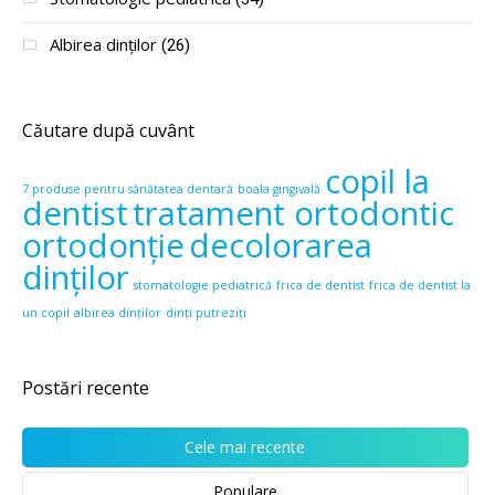
Albirea dinților
(26)
Căutare după cuvânt
copil la
7 produse pentru sănătatea dentară
boala gingivală
dentist
tratament ortodontic
ortodonție
decolorarea
dinților
stomatologie pediatrică
frica de dentist
frica de dentist la
un copil
albirea dinților
dinți putreziți
Postări recente
Cele mai recente
Populare