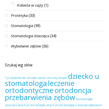
Kobieta w ciąży
(1)
Protetyka
(33)
Stomatologia
(59)
Stomatologia dziecięca
(34)
Wybielanie zębów
(26)
Szukaj wg słów
dziecko u
7 produktów dla zdrowia zębów
choroby dziąseł
stomatologa
leczenie
ortodontyczne
ortodoncja
przebarwienia zębów
stomatologia
dziecięca
strach przed dentystą
strach przed dentystą u dziecka
wybielanie