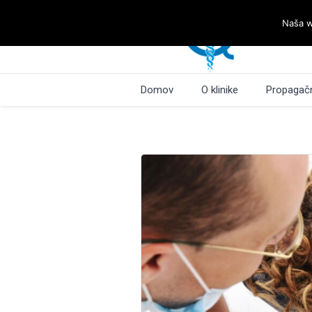
Naša w
Domov
O klinike
Propagačn