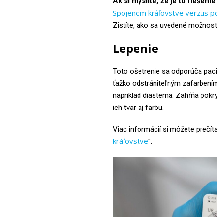
Ak si myslíte, že je to riešenie
Spojenom kráľovstve verzus po
Zistíte, ako sa uvedené možnosti 
Lepenie
Toto ošetrenie sa odporúča pacien
ťažko odstrániteľným zafarbení
napríklad diastema. Zahŕňa pokr
ich tvar aj farbu.
Viac informácií si môžete prečít
kráľovstve
".