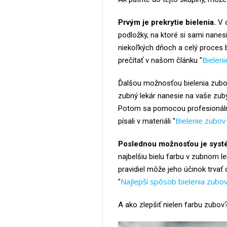
Prvým je prekrytie bielenia.
V o
podložky, na ktoré si sami nanesie
niekoľkých dňoch a celý proces by
Bielen
prečítať v našom článku "
Ďalšou možnosťou bielenia zubov 
zubný lekár nanesie na vaše zuby
Potom sa pomocou profesionálne
Bielenie zubov
písali v materiáli "
Poslednou možnosťou je systé
najbelšiu bielu farbu v zubnom le
pravidiel môže jeho účinok trvať 
Najlepší spôsob bielenia zubov
"
A ako zlepšiť nielen farbu zubov