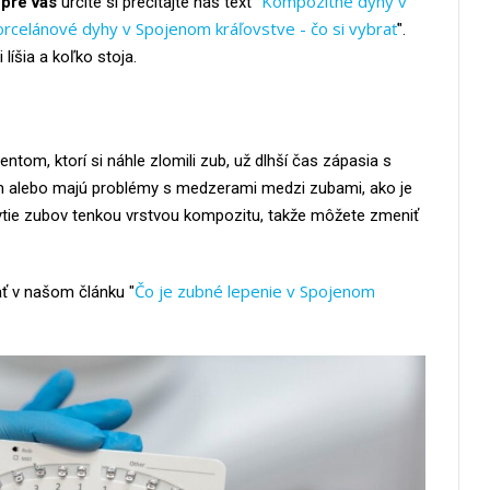
Kompozitné dyhy v
 pre vás
určite si prečítajte náš text "
rcelánové dyhy v Spojenom kráľovstve - čo si vybrať
".
líšia a koľko stoja.
tom, ktorí si náhle zlomili zub, už dlhší čas zápasia s
m alebo majú problémy s medzerami medzi zubami, ako je
ytie zubov tenkou vrstvou kompozitu, takže môžete zmeniť
Čo je zubné lepenie v Spojenom
ať v našom článku "