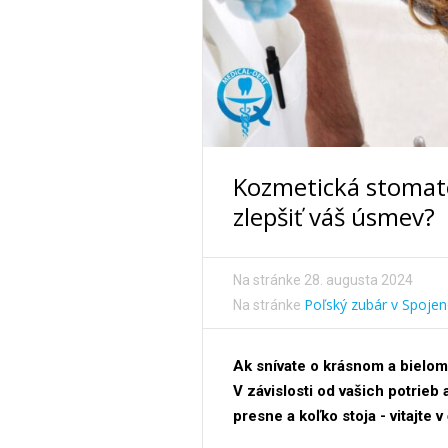
Kozmetická stomat
zlepšiť váš úsmev?
Na stránke
28. augusta 2024
Poľský zubár v Spoje
Na stránke
Ak snívate o krásnom a bielom 
V závislosti od vašich potrieb
presne a koľko stoja - vitajte v