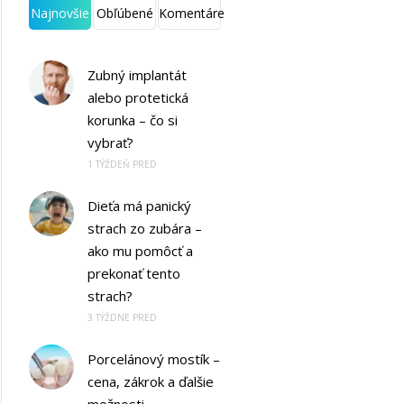
Najnovšie
Obľúbené
Komentáre
Zubný implantát
alebo protetická
korunka – čo si
vybrať?
1 TÝŽDEŇ PRED
Dieťa má panický
strach zo zubára –
ako mu pomôcť a
prekonať tento
strach?
3 TÝŽDNE PRED
Porcelánový mostík –
cena, zákrok a ďalšie