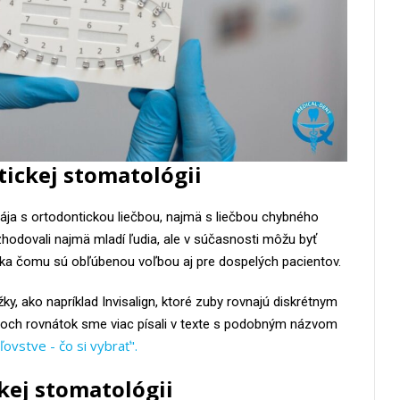
tickej stomatológii
ja s ortodontickou liečbou, najmä s liečbou chybného
zhodovali najmä mladí ľudia, ale v súčasnosti môžu byť
aka čomu sú obľúbenou voľbou aj pre dospelých pacientov.
ky, ako napríklad Invisalign, ktoré zuby rovnajú diskrétnym
ch rovnátok sme viac písali v texte s podobným názvom
ovstve - čo si vybrať".
kej stomatológii