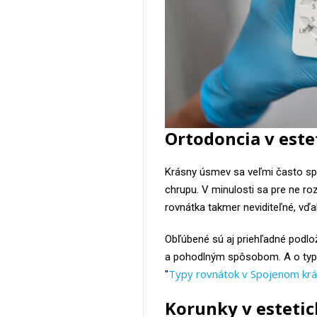
Ortodoncia v este
Krásny úsmev sa veľmi často spá
chrupu. V minulosti sa pre ne ro
rovnátka takmer neviditeľné, vď
Obľúbené sú aj priehľadné podlož
a pohodlným spôsobom. A o typo
Typy rovnátok v Spojenom kráľ
"
Korunky v estetic