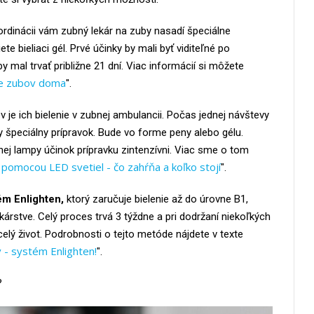
rdinácii vám zubný lekár na zuby nasadí špeciálne
te bieliaci gél. Prvé účinky by mali byť viditeľné po
 mal trvať približne 21 dní. Viac informácií si môžete
ie zubov doma
".
je ich bielenie v zubnej ambulancii. Počas jednej návštevy
 špeciálny prípravok. Bude vo forme peny alebo gélu.
j lampy účinok prípravku zintenzívni. Viac sme o tom
 pomocou LED svetiel - čo zahŕňa a koľko stojí
".
m Enlighten,
ktorý zaručuje bielenie až do úrovne B1,
kárstve. Celý proces trvá 3 týždne a pri dodržaní niekoľkých
celý život. Podrobnosti o tejto metóde nájdete v texte
 - systém Enlighten!
".
?