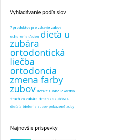
Vyhľadávanie podľa slov
7 produktov pre zdravie zubov
dieťa u
ochorenie ďasien
zubára
ortodontická
liečba
ortodoncia
zmena farby
zubov
detské zubné lekárstvo
strach zo zubára
strach zo zubára u
dieťaťa
bielenie zubov
pokazené zuby
Najnovšie príspevky