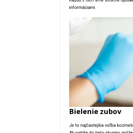
Každú z nich sme stručne opísali
informáciami.
Bielenie zubov
Je to najčastejšia voľba kozmeti
Ak patríte do tejto skupiny, môž