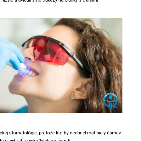
 nižšie a uviedli sme odkazy na články s ďalšími
ckej stomatológie, pretože kto by nechcel mať biely úsmev.
ete si vybrať z niekoľkých možností.