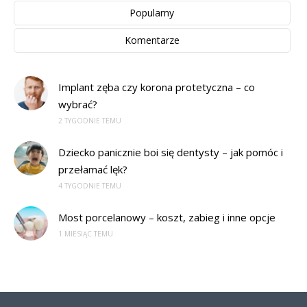
Popularny
Komentarze
Implant zęba czy korona protetyczna – co
wybrać?
2 TYGODNIE TEMU
Dziecko panicznie boi się dentysty – jak pomóc i
przełamać lęk?
4 TYGODNIE TEMU
Most porcelanowy – koszt, zabieg i inne opcje
1 MIESIĄC TEMU