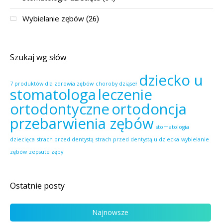
Wybielanie zębów
(26)
Szukaj wg słów
dziecko u
7 produktów dla zdrowia zębów
choroby dziąseł
stomatologa
leczenie
ortodontyczne
ortodoncja
przebarwienia zębów
stomatologia
dziecięca
strach przed dentystą
strach przed dentystą u dziecka
wybielanie
zębów
zepsute zęby
Ostatnie posty
Najnowsze