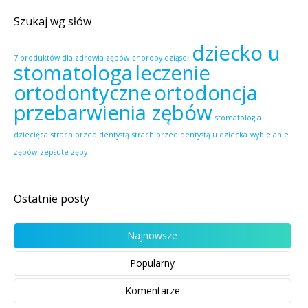
Szukaj wg słów
dziecko u
7 produktów dla zdrowia zębów
choroby dziąseł
stomatologa
leczenie
ortodontyczne
ortodoncja
przebarwienia zębów
stomatologia
dziecięca
strach przed dentystą
strach przed dentystą u dziecka
wybielanie
zębów
zepsute zęby
Ostatnie posty
Najnowsze
Popularny
Komentarze