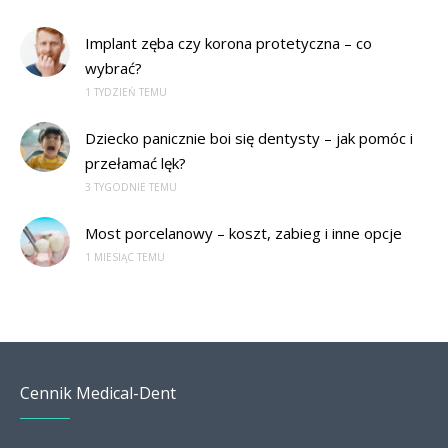
Implant zęba czy korona protetyczna – co
wybrać?
1 TYDZIEŃ TEMU
Dziecko panicznie boi się dentysty – jak pomóc i
przełamać lęk?
3 TYGODNIE TEMU
Most porcelanowy – koszt, zabieg i inne opcje
1 MIESIĄC TEMU
Cennik Medical-Dent