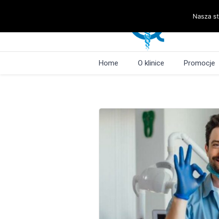
Nasza st
Home
O klinice
Promocje