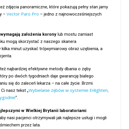
eż zdjęcia panoramiczne, które pokazują pełny stan jamy
Vector Paro Pro
zy –
– jedno z najnowocześniejszych
y wymagają założenia korony
lub mostu zamiast
sku mogą skorzystać z naszego skanera
kilka minut uzyskać trójwymiarowy obraz uzębienia, a
cjenta.
 też najbardziej efektywne metody dbania o zęby.
tóry po dwóch tygodniach daje gwarancję białego
niu się do zaleceń lekarza – na całe życie. Brzmi
Wybielanie zębów w systemie Enlighten,
 Ci nasz tekst „
tygodnie
”.
lepszymi w Wielkiej Brytanii laboratoriami
by nasi pacjenci otrzymywali jak najlepsze usługi i mogli
uśmiechem przez lata.