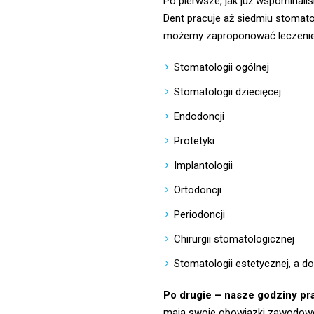
Po pierwsze, jak już wspominal
Dent pracuje aż siedmiu stomat
możemy zaproponować leczenie 
Stomatologii ogólnej
Stomatologii dziecięcej
Endodoncji
Protetyki
Implantologii
Ortodoncji
Periodoncji
Chirurgii stomatologicznej
Stomatologii estetycznej, a do
Po drugie – nasze godziny pr
mają swoje obowiązki zawodowe 