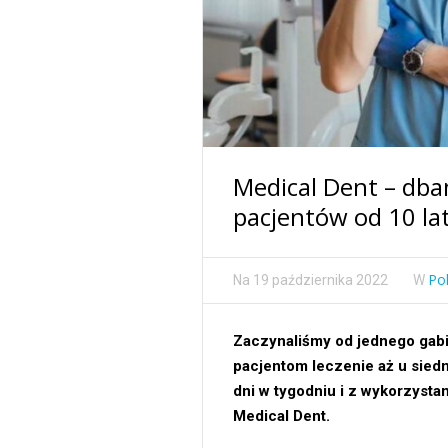
Medical Dent – dba
pacjentów od 10 lat
Po
Na
19 października 2022
W
Zaczynaliśmy od jednego gabi
pacjentom leczenie aż u siedm
dni w tygodniu i z wykorzysta
Medical Dent.