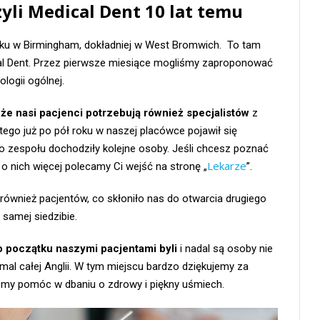
zyli Medical Dent 10 lat temu
ku w Birmingham, dokładniej w West Bromwich. To tam
al Dent. Przez pierwsze miesiące mogliśmy zaproponować
logii ogólnej.
że nasi pacjenci potrzebują również specjalistów
z
atego już po pół roku w naszej placówce pojawił się
 zespołu dochodziły kolejne osoby. Jeśli chcesz poznać
Lekarze
 o nich więcej polecamy Ci wejść na stronę „
”.
le również pacjentów, co skłoniło nas do otwarcia drugiego
 samej siedzibie.
 początku naszymi pacjentami byli
i nadal są osoby nie
emal całej Anglii. W tym miejscu bardzo dziękujemy za
żemy pomóc w dbaniu o zdrowy i piękny uśmiech.