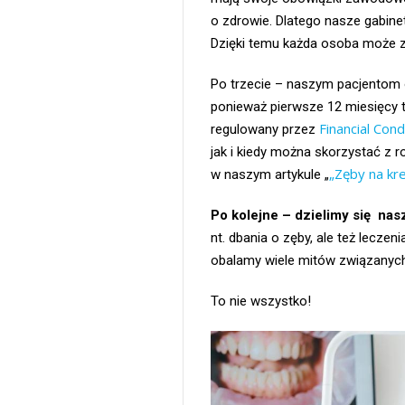
o zdrowie. Dlatego nasze gabine
Dzięki temu każda osoba może zn
Po trzecie – naszym pacjentom o
ponieważ pierwsze 12 miesięcy 
Financial Cond
regulowany przez
jak i kiedy można skorzystać z 
„Zęby na kre
w naszym artykule „
Po kolejne – dzielimy się nas
nt. dbania o zęby, ale też leczen
obalamy wiele mitów związanych
To nie wszystko!