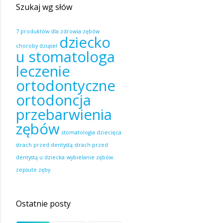
Szukaj wg słów
7 produktów dla zdrowia zębów
dziecko
choroby dziąseł
u stomatologa
leczenie
ortodontyczne
ortodoncja
przebarwienia
zębów
stomatologia dziecięca
strach przed dentystą
strach przed
dentystą u dziecka
wybielanie zębów
zepsute zęby
Ostatnie posty