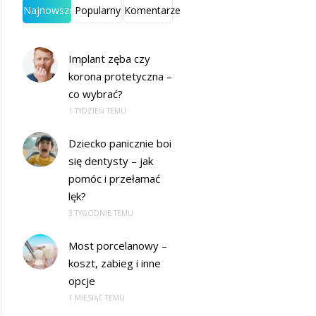
Najnowsze
Popularny
Komentarze
Implant zęba czy
korona protetyczna –
co wybrać?
1 TYDZIEŃ TEMU
Dziecko panicznie boi
się dentysty – jak
pomóc i przełamać
lęk?
3 TYGODNIE TEMU
Most porcelanowy –
koszt, zabieg i inne
opcje
1 MIESIĄC TEMU