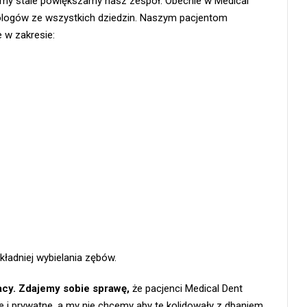
iśmy stale powiększamy nasz zespół. Obecnie w Medical
ologów ze wszystkich dziedzin. Naszym pacjentom
w zakresie:
kładniej wybielania zębów.
acy. Zdajemy sobie sprawę,
że pacjenci Medical Dent
i prywatne, a my nie chcemy aby te kolidowały z dbaniem