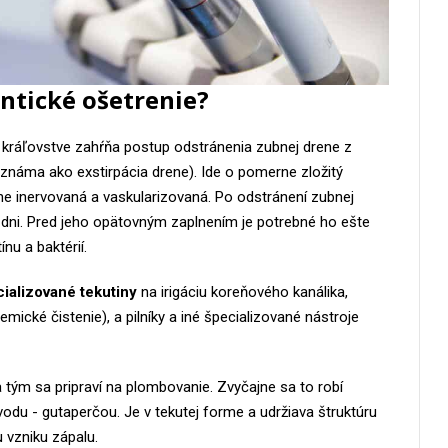
ntické ošetrenie?
kráľovstve zahŕňa postup odstránenia zubnej drene z
 známa ako exstirpácia drene). Ide o pomerne zložitý
lne inervovaná a vaskularizovaná. Po odstránení zubnej
zdni. Pred jeho opätovným zaplnením je potrebné ho ešte
ínu a baktérií.
cializované tekutiny
na irigáciu koreňového kanálika,
emické čistenie), a pilníky a iné špecializované nástroje
 a tým sa pripraví na plombovanie. Zvyčajne sa to robí
odu - gutaperčou. Je v tekutej forme a udržiava štruktúru
 vzniku zápalu.