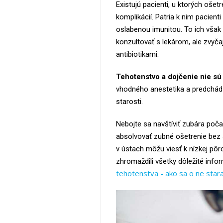
Existujú pacienti, u ktorých ošet
komplikácií. Patria k nim pacient
oslabenou imunitou. To ich však z
konzultovať s lekárom, ale zvyčaj
antibiotikami.
Tehotenstvo a dojčenie nie sú 
vhodného anestetika a predchádz
starosti.
Nebojte sa navštíviť zubára po
absolvovať zubné ošetrenie bez 
v ústach môžu viesť k nízkej pô
zhromaždili všetky dôležité inf
tehotenstva - ako sa o ne star