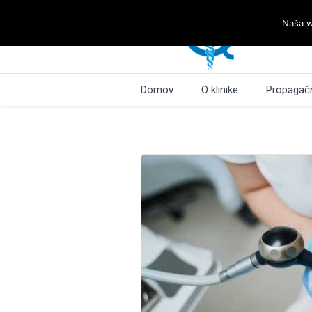
Naša w
Domov
O klinike
Propagačn