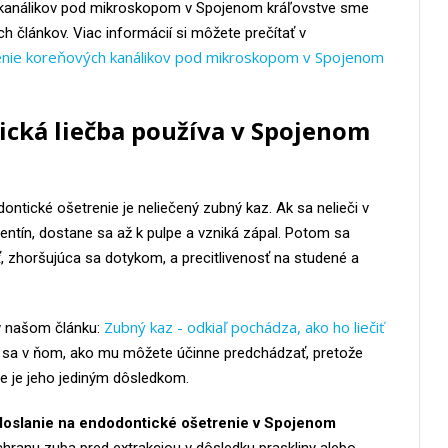
 kanálikov pod mikroskopom v Spojenom kráľovstve sme
h článkov. Viac informácií si môžete prečítať v
nie koreňových kanálikov pod mikroskopom v Spojenom
ická liečba používa v Spojenom
ontické ošetrenie je neliečený zubný kaz. Ak sa nelieči v
entín, dostane sa až k pulpe a vzniká zápal. Potom sa
ť, zhoršujúca sa dotykom, a precitlivenosť na studené a
Zubný kaz - odkiaľ pochádza, ako ho liečiť
v našom článku:
e sa v ňom, ako mu môžete účinne predchádzať, pretože
ie je jeho jediným dôsledkom.
odoslanie na endodontické ošetrenie v Spojenom