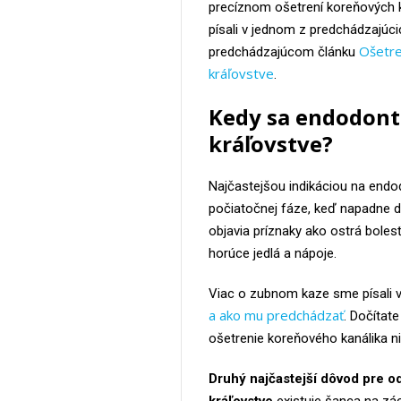
precíznom ošetrení koreňových
písali v jednom z predchádzajúcic
Ošetre
predchádzajúcom článku
kráľovstve
.
Kedy sa endodont
kráľovstve?
Najčastejšou indikáciou na endod
počiatočnej fáze, keď napadne d
objavia príznaky ako ostrá boles
horúce jedlá a nápoje.
Viac o zubnom kaze sme písali 
a ako mu predchádzať
. Dočítat
ošetrenie koreňového kanálika n
Druhý najčastejší dôvod pre 