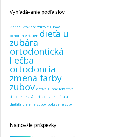
Vyhľadávanie podľa slov
7 produktov pre zdravie zubov
dieťa u
ochorenie ďasien
zubára
ortodontická
liečba
ortodoncia
zmena farby
zubov
detské zubné lekárstvo
strach zo zubára
strach zo zubára u
dieťaťa
bielenie zubov
pokazené zuby
Najnovšie príspevky