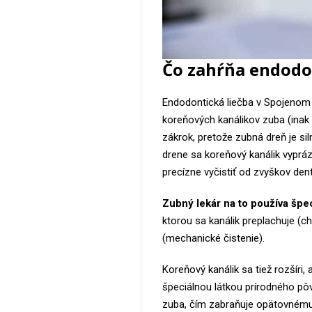
Čo zahŕňa endodo
Endodontická liečba v Spojenom 
koreňových kanálikov zuba (inak
zákrok, pretože zubná dreň je si
drene sa koreňový kanálik vyprá
precízne vyčistiť od zvyškov dent
Zubný lekár na to používa špe
ktorou sa kanálik preplachuje (ch
(mechanické čistenie).
Koreňový kanálik sa tiež rozšíri,
špeciálnou látkou prírodného pôv
zuba, čím zabraňuje opätovnému