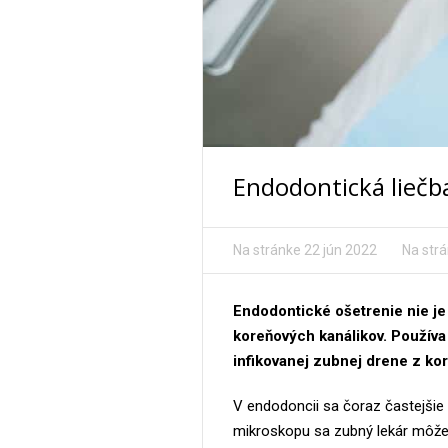
Endodontická liečb
Na stránke
22 jún 2022
Na str
Endodontické ošetrenie nie je
koreňových kanálikov. Používa 
infikovanej zubnej drene z ko
V endodoncii sa čoraz častejšie
mikroskopu sa zubný lekár môže 