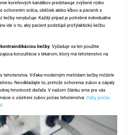
renie koreňových kanálikov predstavuje zvýšené riziko
i s ochorením srdca, obličiek alebo kĺbov a pacienti s
 liečby nevylučuje. Každý prípad je potrebné individuálne
ne ide o to, aby pacient podstúpil profylaktickú liečbu
kontraindikáciou liečby.
Vyžaduje sa len použitie
ajúca konzultácia s lekárom, ktorý má tehotenstvo na
čas tehotenstva. Vďaka moderným metódam liečby môžete
stresu. Neodkladajte to, pretože ochorenia zubov a zápaly
rodnej hmotnosti dieťaťa. V našom článku sme pre vás
Zuby počas
ormácie o ošetrení zubov počas tehotenstva:
ať
.