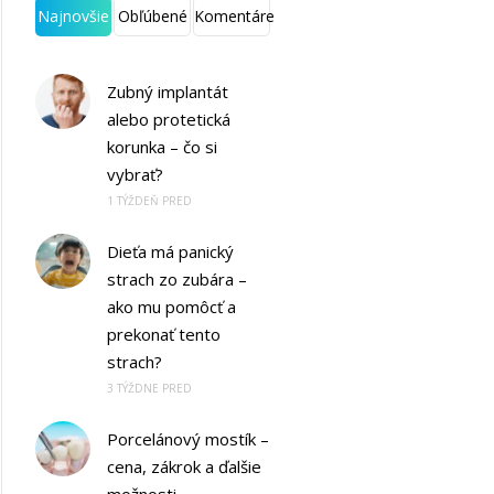
Najnovšie
Obľúbené
Komentáre
Zubný implantát
alebo protetická
korunka – čo si
vybrať?
1 TÝŽDEŇ PRED
Dieťa má panický
strach zo zubára –
ako mu pomôcť a
prekonať tento
strach?
3 TÝŽDNE PRED
Porcelánový mostík –
cena, zákrok a ďalšie