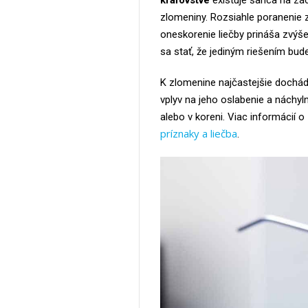
kráľovstve
existuje šanca na zác
zlomeniny. Rozsiahle poranenie 
oneskorenie liečby prináša zvýše
sa stať, že jediným riešením bud
K zlomenine najčastejšie dochádz
vplyv na jeho oslabenie a náchyl
alebo v koreni. Viac informácií
príznaky a liečba
.