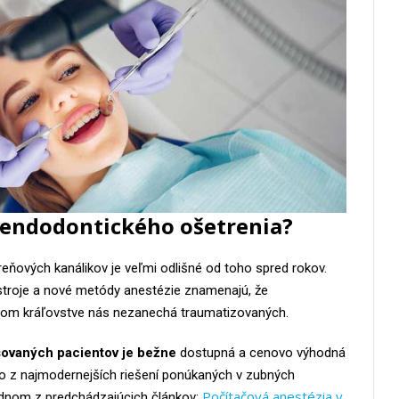
ť endodontického ošetrenia?
reňových kanálikov je veľmi odlišné od toho spred rokov.
stroje a nové metódy anestézie znamenajú, že
nom kráľovstve nás nezanechá traumatizovaných.
sovaných pacientov je bežne
dostupná a cenovo výhodná
no z najmodernejších riešení ponúkaných v zubných
Počítačová anestézia v
jednom z predchádzajúcich článkov: