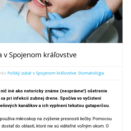
a v Spojenom kráľovstve
Poľský zubár v Spojenom kráľovstve
Stomatológia
ánke
,
 nič iné ako notoricky známe (nesprávne!) ošetrenie
sa pri infekcii zubnej drene. Spočíva vo vyčistení
reňových kanálikov a ich vyplnení tekutou gutaperčou.
 používa mikroskop na zvýšenie presnosti liečby. Pomocou
dostať do oblastí, ktoré nie sú viditeľné voľným okom. O