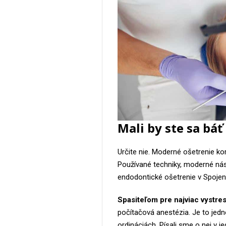
Mali by ste sa bá
Určite nie. Moderné ošetrenie ko
Používané techniky, moderné ná
endodontické ošetrenie v Spoje
Spasiteľom pre najviac vystre
počítačová anestézia. Je to jed
ordináciách. Písali sme o nej v 