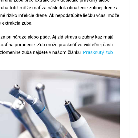
hranu zuba pred extrakciou v dôsledku praskliny alebo
zuba totiž môže mať za následok obnaženie zubnej drene a
né riziko infekcie drene. Ak nepodstúpite liečbu včas, môže
e extrakcia zuba.
a pri náraze alebo páde. Aj zlá strava a zubný kaz majú
nosť na poranenie. Zub môže prasknúť vo viditeľnej časti
Prasknutý zub -
 o zlomenine zuba nájdete v našom článku: