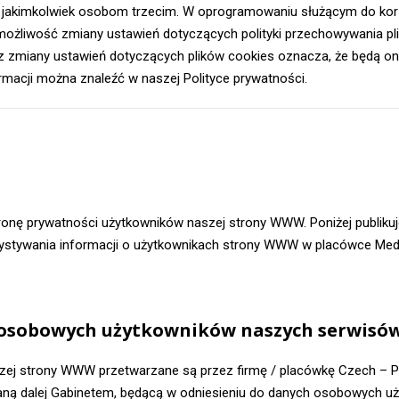
i jakimkolwiek osobom trzecim. W oprogramowaniu służącym do korz
e możliwość zmiany ustawień dotyczących polityki przechowywania pl
 zmiany ustawień dotyczących plików cookies oznacza, że będą o
ormacji można znaleźć w naszej Polityce prywatności.
onę prywatności użytkowników naszej strony WWW. Poniżej publik
zystywania informacji o użytkownikach strony WWW w placówce Medi
osobowych użytkowników naszych serwisó
ej strony WWW przetwarzane są przez firmę / placówkę Czech – Pol
aną dalej Gabinetem, będącą w odniesieniu do danych osobowych u