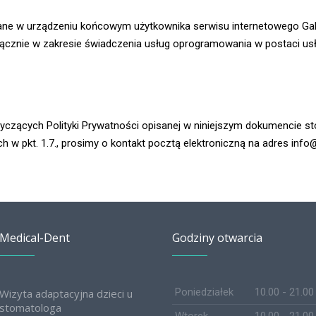
zane w urządzeniu końcowym użytkownika serwisu internetowego Ga
łącznie w zakresie świadczenia usług oprogramowania w postaci usł
czących Polityki Prywatności opisanej w niniejszym dokumencie st
ch w pkt. 1.7., prosimy o kontakt pocztą elektroniczną na adres inf
Medical-Dent
Godziny otwarcia
Poniedziałek
10.00 - 21.00
Wizyta adaptacyjna dzieci u
stomatologa