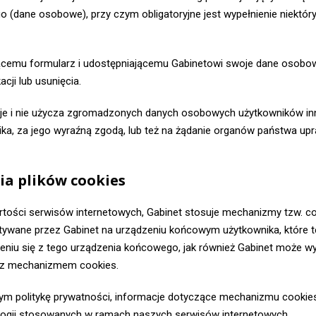
 (dane osobowe), przy czym obligatoryjne jest wypełnienie niektór
ącemu formularz i udostępniającemu Gabinetowi swoje dane osobow
acji lub usunięcia.
edaje i nie użycza zgromadzonych danych osobowych użytkowników i
nika, za jego wyraźną zgodą, lub też na żądanie organów państwa up
a plików cookies
tości serwisów internetowych, Gabinet stosuje mechanizmy tzw. co
tywane przez Gabinet na urządzeniu końcowym użytkownika, które
niu się z tego urządzenia końcowego, jak również Gabinet może wy
 z mechanizmem cookies.
cym politykę prywatności, informacje dotyczące mechanizmu cookie
logii stosowanych w ramach naszych serwisów internetowych.