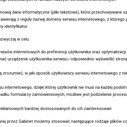
 stanowią dane informatyczne (pliki tekstowe), które przechowywane
awierają z reguły nazwę domeny serwisu internetowego, z którego
 identyfikator.
azwyczaj w celu:
wisów internetowych do preferencji użytkownika oraz optymalizacji 
oznać urządzenie użytkownika serwisu i odpowiednio wyświetlić stro
ą zrozumieć, w jaki sposób użytkownicy serwisu internetowego z nie
isu internetowego, dzięki której użytkownik nie musi na każdej pod
zypadku formularzy zamówieniowych, możliwe jest podzielenie proc
 reklamowych bardziej dostosowanych do ich zainteresowań
ej przez Gabinet możemy stosować następujące rodzaje plików co