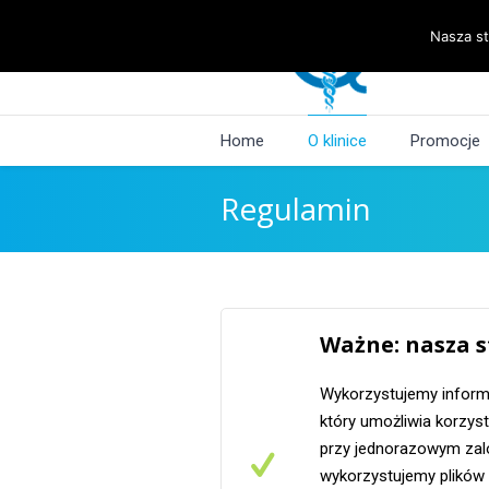
Nasza st
Home
O klinice
Promocje
Regulamin
Ważne: nasza s
Wykorzystujemy informa
który umożliwia korzyst
przy jednorazowym zalo
wykorzystujemy plików 