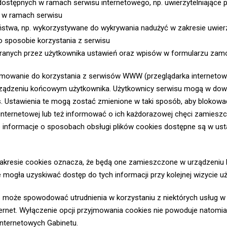
dostępnych w ramach serwisu internetowego, np. uwierzytelniające 
a w ramach serwisu
stwa, np. wykorzystywane do wykrywania nadużyć w zakresie uwier
 o sposobie korzystania z serwisu
branych przez użytkownika ustawień oraz wpisów w formularzu za
mowanie do korzystania z serwisów WWW (przeglądarka internetow
rządzeniu końcowym użytkownika. Użytkownicy serwisu mogą w d
s. Ustawienia te mogą zostać zmienione w taki sposób, aby blokow
 internetowej lub też informować o ich każdorazowej chęci zamiesz
 informacje o sposobach obsługi plików cookies dostępne są w u
zakresie cookies oznacza, że będą one zamieszczone w urządzeniu
gła uzyskiwać dostęp do tych informacji przy kolejnej wizycie uż
 może spowodować utrudnienia w korzystaniu z niektórych usług 
ternet. Wyłączenie opcji przyjmowania cookies nie powoduje natomia
nternetowych Gabinetu.