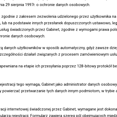
ia 29 sierpnia 1997r. o ochronie danych osobowych.
zgodnie z zakresem zezwolenia udzielonego przez użytkownika na p
 lub na podstawie innych przesłanek dopuszczonych ustawowo, lega
a usług świadczonych przez Gabinet, zgodnie z wymogami prawa pols
ochronie danych osobowych.
ą danych użytkowników w sposób automatyczny, gdyż zawsze dziej
 szczególności działań związanych z procesem zamówieniowym usłu
apewniana na etapie ich przesyłania poprzez 128-bitowy protokół 
rejestracji tego wymaga, Gabinet jako administrator danych osobo
owierzać przetwarzanie tych danych innym podmiotom, w trybie art
stracji internetowej świadczonej przez Gabinet, wymagane jest dok
larza rejestracji. Formularz zawiera szereg pól obejmujących międ