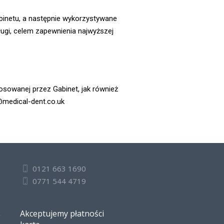
binetu, a następnie wykorzystywane
ugi, celem zapewnienia najwyższej
osowanej przez Gabinet, jak również
o@medical-dent.co.uk
0121 663 1690
0771 544 4719
Akceptujemy płatności