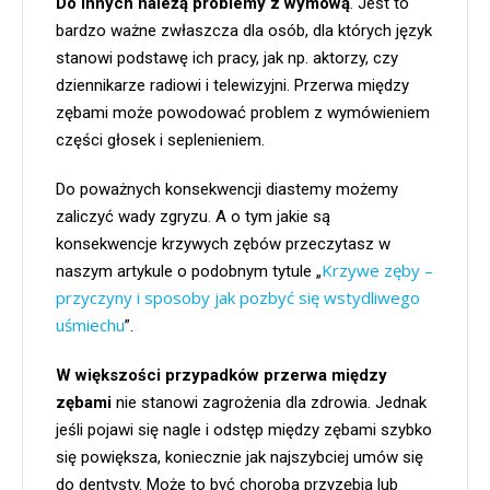
Do innych należą problemy z wymową
. Jest to
bardzo ważne zwłaszcza dla osób, dla których język
stanowi podstawę ich pracy, jak np. aktorzy, czy
dziennikarze radiowi i telewizyjni. Przerwa między
zębami może powodować problem z wymówieniem
części głosek i seplenieniem.
Do poważnych konsekwencji diastemy możemy
zaliczyć wady zgryzu. A o tym jakie są
konsekwencje krzywych zębów przeczytasz w
Krzywe zęby –
naszym artykule o podobnym tytule „
przyczyny i sposoby jak pozbyć się wstydliwego
uśmiechu
”.
W większości przypadków przerwa między
zębami
nie stanowi zagrożenia dla zdrowia. Jednak
jeśli pojawi się nagle i odstęp między zębami szybko
się powiększa, koniecznie jak najszybciej umów się
do dentysty. Może to być choroba przyzębia lub