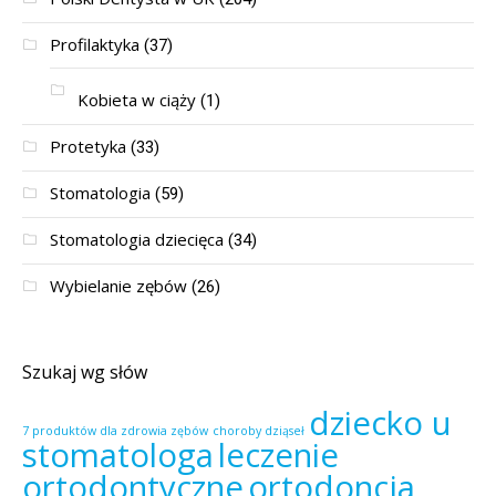
Profilaktyka
(37)
Kobieta w ciąży
(1)
Protetyka
(33)
Stomatologia
(59)
Stomatologia dziecięca
(34)
Wybielanie zębów
(26)
Szukaj wg słów
dziecko u
7 produktów dla zdrowia zębów
choroby dziąseł
stomatologa
leczenie
ortodontyczne
ortodoncja