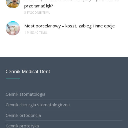
przełamać lęk?
3 TYGODNIE TEMU
Most porcelanowy – koszt, zabieg i inne opcje
1 MIESIĄC TEMU
Cennik Medical-Dent
Cennik stomatologia
Cennik chirurgia stomatologiczna
Cennik ortodoncja
Cennik protetyka