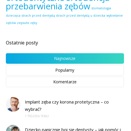
przebarwienia zębów
stomatologia
dziecięca
strach przed dentystą
strach przed dentystą u dziecka
wybielanie
zębów
zepsute zęby
Ostatnie posty
Najnowsze
Popularny
Komentarze
Implant zęba czy korona protetyczna – co
wybrać?
1 TYDZIEŃ TEMU
Dziecko panicznie boi się dentysty – jak pomóc i