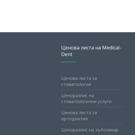
Ценова листа на Medical-
Dent
Ценова листа за
стоматология
Ценоразпис на
стоматологични услуги
Ценова листа за
ортодонтия
Ценоразпис на зъболекар
Slovak