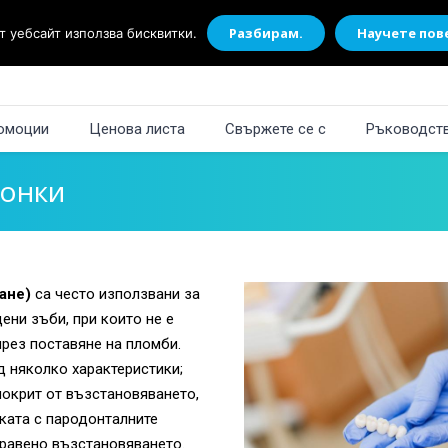
Разбирам.
Научете пов
 уебсайт използва бисквитки.
омоции
Ценова листа
Свържете се с
Ръководств
онки
ране)
са често използвани за
ени зъби, при които не е
рез поставяне на пломби.
 няколко характеристики;
покрит от възстановяването,
нката с пародонталните
правено възстановяването.