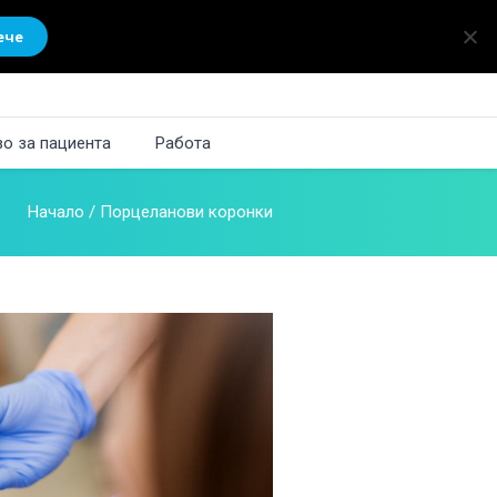
ече
о за пациента
Работа
Начало
/
Порцеланови коронки