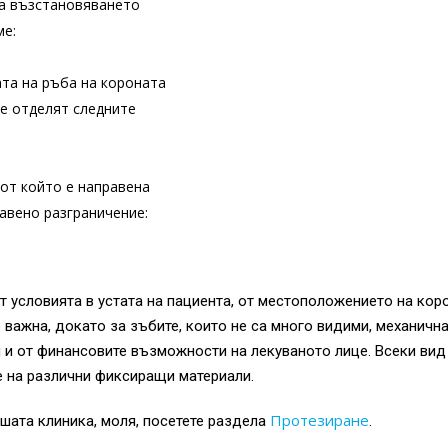
на възстановяването
ме:
та на ръба на короната
се отделят следните
от който е направена
равено разграничение:
т условията в устата на пациента, от местоположението на кор
 важна, докато за зъбите, които не са много видими, механичн
 и от финансовите възможности на лекуваното лице. Всеки вид
е на различни фиксиращи материали.
Протезиране
шата клиника, моля, посетете раздела
.