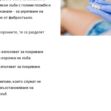
някои зъби с големи пломби и
канали - за укрепване на
ве от фибростъкло.
коронките, те се разделят
е използват за покриване
а коронка на зъба.
използват за покриване
шипове, които служат не
а възстановяване на
зъб.