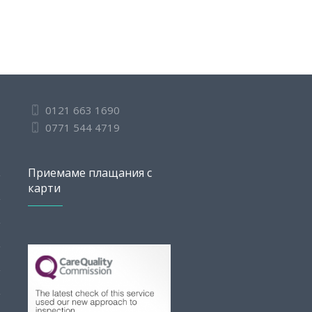
0121 663 1690
0771 544 4719
Приемаме плащания с
карти