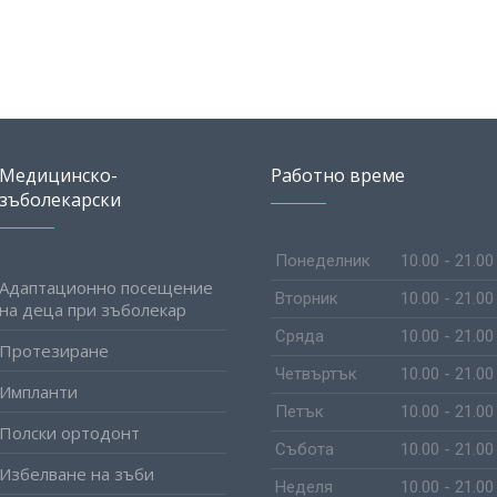
Медицинско-
Работно време
зъболекарски
Понеделник
10.00 - 21.00
Адаптационно посещение
Вторник
10.00 - 21.00
на деца при зъболекар
Сряда
10.00 - 21.00
Протезиране
Четвъртък
10.00 - 21.00
Импланти
Петък
10.00 - 21.00
Полски ортодонт
Събота
10.00 - 21.00
Избелване на зъби
Неделя
10.00 - 21.00