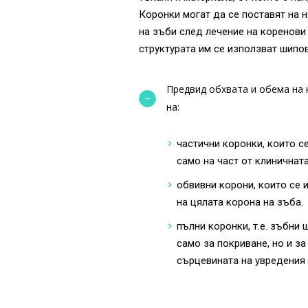
Коронки могат да се поставят на 
на зъби след лечение на коренови 
структурата им се използват шипо
Предвид обхвата и обема на 
на:
частични коронки, които с
само на част от клиничнат
обвивни корони, които се 
на цялата корона на зъба.
пълни коронки, т.е. зъбни 
само за покриване, но и з
сърцевината на увредения 