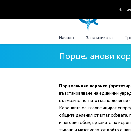
Нашият
Начало
За клиниката
Пр
Порцеланови кор
Порцеланови коронки (протези
възстановяване на единични увред
възможно по-нататъшно лечение ч
Коронките се класифицират според
общите деления отчитат обхвата, 
и неговия обем, връзката на коро
тъкани и материала, от който е на