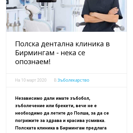
Полска дентална клиника в
Бирмингам - нека се
опознаем!
Зъболекарство
На
10 март 2020
В
Независимо дали имате зъбобол,
зъболечение или брекети, вече не е
необходимо да летите до Полша, за да се
погрижите за здрава и красива усмивка.
Полската клиника в Бирмингам предлага