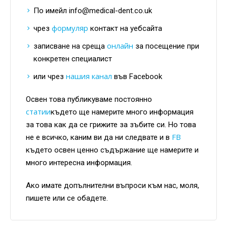
По имейл info@medical-dent.co.uk
формуляр
чрез
контакт на уебсайта
онлайн
записване на среща
за посещение при
конкретен специалист
нашия канал
или чрез
във Facebook
Освен това публикуваме постоянно
статии
където ще намерите много информация
за това как да се грижите за зъбите си. Но това
FB
не е всичко, каним ви да ни следвате и в
където освен ценно съдържание ще намерите и
много интересна информация.
Ако имате допълнителни въпроси към нас, моля,
пишете или се обадете.