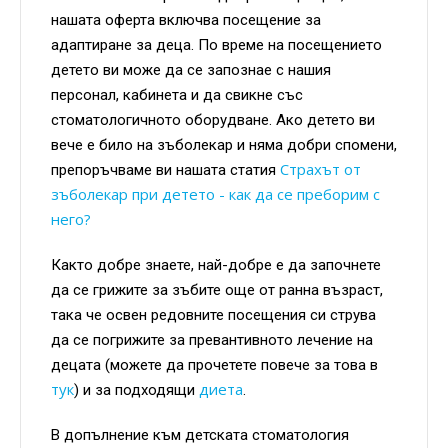
нашата оферта включва посещение за
адаптиране за деца. По време на посещението
детето ви може да се запознае с нашия
персонал, кабинета и да свикне със
стоматологичното оборудване. Ако детето ви
вече е било на зъболекар и няма добри спомени,
Страхът от
препоръчваме ви нашата статия
зъболекар при детето - как да се преборим с
него?
Както добре знаете, най-добре е да започнете
да се грижите за зъбите още от ранна възраст,
така че освен редовните посещения си струва
да се погрижите за превантивното лечение на
децата (можете да прочетете повече за това в
тук
диета
) и за подходящи
.
В допълнение към детската стоматология