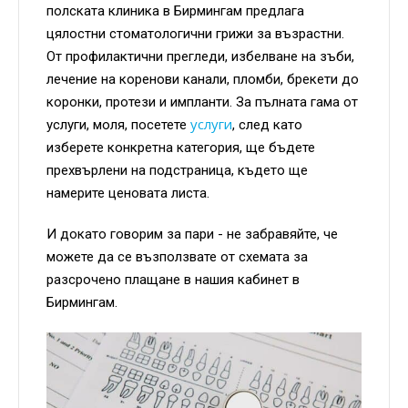
полската клиника в Бирмингам предлага
цялостни стоматологични грижи за възрастни.
От профилактични прегледи, избелване на зъби,
лечение на коренови канали, пломби, брекети до
коронки, протези и импланти. За пълната гама от
услуги
услуги, моля, посетете
, след като
изберете конкретна категория, ще бъдете
прехвърлени на подстраница, където ще
намерите ценовата листа.
И докато говорим за пари - не забравяйте, че
можете да се възползвате от схемата за
разсрочено плащане в нашия кабинет в
Бирмингам.