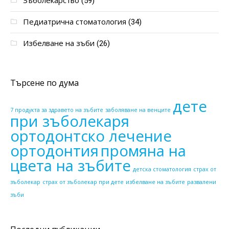
Зъболекарство
(59)
Педиатрична стоматология
(34)
Избелване на зъби
(26)
Търсене по дума
дете
7 продукта за здравето на зъбите
заболяване на венците
при зъболекаря
ортодонтско лечение
ортодонтия
промяна на
цвета на зъбите
детска стоматология
страх от
зъболекар
страх от зъболекар при дете
избелване на зъбите
развалени
зъби