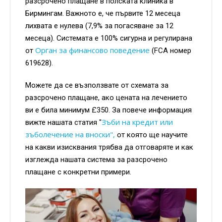
разсрочено плащане в полската клиника в
Бирмингам. Важното е, че първите 12 месеца
лихвата е нулева (7,9% за погасяване за 12
месеца). Системата е 100% сигурна и регулирана
Орган за финансово поведение
от
(FCA номер
619628).
Можете да се възползвате от схемата за
разсрочено плащане, ако цената на лечението
ви е била минимум £350. За повече информация
Зъби на кредит или
вижте нашата статия "
зъболечение на вноски",
от която ще научите
на какви изисквания трябва да отговаряте и как
изглежда нашата система за разсрочено
плащане с конкретни примери.