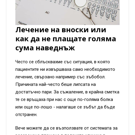
Лечение на вноски или
как да не плащате голяма
сума наведнъж
Често се сблъсквахме със ситуация, в която
пациентите ни извършваха само необходимото
лечение, свързано например със зъбобол.
Причината най-често беше липсата на
достатъчно пари. За съжаление, в крайна сметка
те се връщаха при нас с още по-голяма болка
или още по-лошо - налагаше се зъбът да бъде
отстранен.
Вече можете да се възползвате от системата за