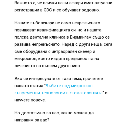
Важното е, че всички наши лекари имат актуални
регистрации в GDC и се обучават редовно.
Нашите зъболекари не само непрекъснато
повишават квалификацията си, но и нашата
полска дентална клиника в Бирмингам също се
развива непрекъснато. Наред с други неща, сега
сме оборудвани с интраорален скенер и
микроскоп, което издига прецизността на
лечението на съвсем друго ниво.
Ако се интересувате от тази тема, прочетете
Зъбите под микроскоп -
нашата статия "
съвременни технологии в стоматологията
" и
научете повече.
Но достатъчно за нас, какво можем да
направим за вас?