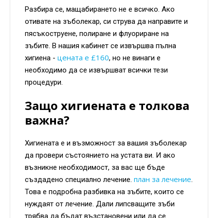
Разбира се, мащабирането не е всичко. Ако
отивате на зъболекар, си струва да направите и
пясъкоструене, полиране и флуориране на
зъбите. В нашия кабинет се извършва пълна
цената е £160
хигиена -
, но не винаги е
необходимо да се извършват всички тези
процедури.
Защо хигиената е толкова
важна?
Хигиената е и възможност за вашия зъболекар
да провери състоянието на устата ви. И ако
възникне необходимост, за вас ще бъде
план за лечение
създадено специално лечение.
.
Това е подробна разбивка на зъбите, които се
нуждаят от лечение. Дали липсващите зъби
трябва да бъдат възстановени или да се