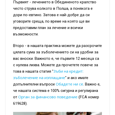
Първият - лечението в Обединеното кралство
често струва колкото в Полша, а понякога е
дори по-евтино. Затова е най-добре да си
уговорите среща, по време на която ще ви
предоставим план за лечение и всички
възможности.
Второ - в нашата практика можете да разсрочите
цялата сума за зъболечението си на удобни за
вас вноски. Важното е, че първите 12 месеца са
с нулева лихва. Можете да прочетете повече за
Зъби на кредит:
това в нашата статия "
зъболечение на изплащане
" и ако имате
Обадете ни се
допълнителни въпроси
. Важно е,
че нашата система е 100% сигурна и регулирана
Орган за финансово поведение
от
(FCA номер
619628).