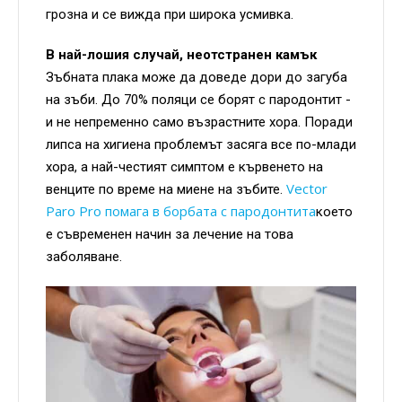
грозна и се вижда при широка усмивка.
В най-лошия случай, неотстранен камък
Зъбната плака може да доведе дори до загуба
на зъби. До 70% поляци се борят с пародонтит -
и не непременно само възрастните хора. Поради
липса на хигиена проблемът засяга все по-млади
хора, а най-честият симптом е кървенето на
Vector
венците по време на миене на зъбите.
Paro Pro помага в борбата с пародонтита
което
е съвременен начин за лечение на това
заболяване.