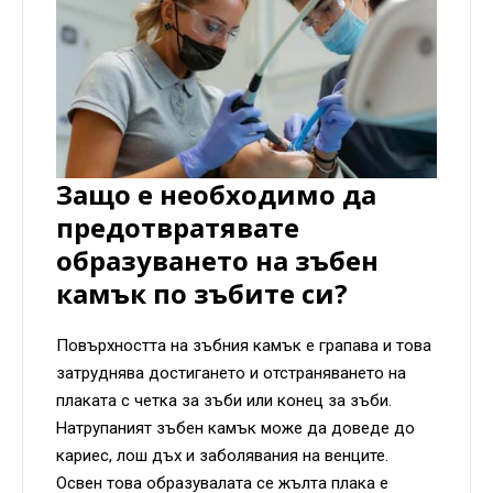
Защо е необходимо да
предотвратявате
образуването на зъбен
камък по зъбите си?
Повърхността на зъбния камък е грапава и това
затруднява достигането и отстраняването на
плаката с четка за зъби или конец за зъби.
Натрупаният зъбен камък може да доведе до
кариес, лош дъх и заболявания на венците.
Освен това образувалата се жълта плака е