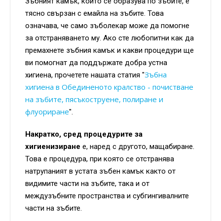
Зъбният камък, който се образува по зъбите, е
тясно свързан с емайла на зъбите. Това
означава, че само зъболекар може да помогне
за отстраняването му. Ако сте любопитни как да
премахнете зъбния камък и какви процедури ще
ви помогнат да поддържате добра устна
Зъбна
хигиена, прочетете нашата статия "
хигиена в Обединеното кралство - почистване
на зъбите, пясъкоструене, полиране и
флуориране
".
Накратко, сред процедурите за
хигиенизиране
е, наред с другото, мащабиране.
Това е процедура, при която се отстранява
натрупаният в устата зъбен камък както от
видимите части на зъбите, така и от
междузъбните пространства и субгингивалните
части на зъбите.