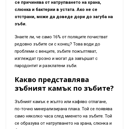
се причинява от натрупването на храна,
слюнка и бактерии в устата. Ако не се
отстрани, може да доведе дори до загуба на
зъби.
Знаете ли, че само 16% от поляците почистват
редовно зъбите си с конец? Това води до
проблеми с венците, зъбите пожълтяват,
изглеждат грозно и могат да завършат с
пародонтит и разклатени зъби.
Какво представлява
зъбният камък по зъбите?
Зъбният камък е жълто или кафяво отлагане,
по-точно минерализирана плака. Той се появява
само няколко часа след миенето на зъбите. Той
се образува от натрупването на храна, слюнка и