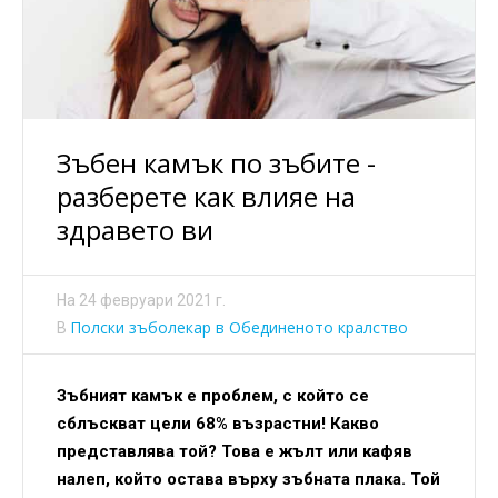
Зъбен камък по зъбите -
разберете как влияе на
здравето ви
На
24 февруари 2021 г.
Полски зъболекар в Обединеното кралство
В
Зъбният камък е проблем, с който се
сблъскват цели 68% възрастни! Какво
представлява той? Това е жълт или кафяв
налеп, който остава върху зъбната плака. Той