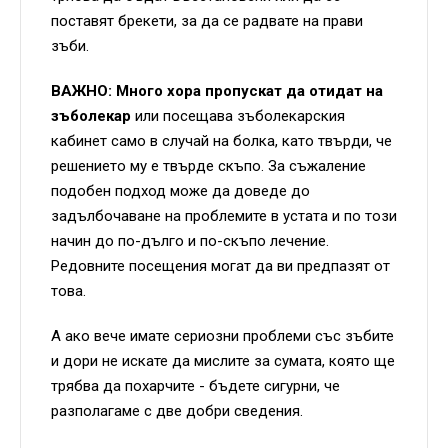
поставят брекети, за да се радвате на прави
зъби.
ВАЖНО: Много хора пропускат да отидат на
зъболекар
или посещава зъболекарския
кабинет само в случай на болка, като твърди, че
решението му е твърде скъпо. За съжаление
подобен подход може да доведе до
задълбочаване на проблемите в устата и по този
начин до по-дълго и по-скъпо лечение.
Редовните посещения могат да ви предпазят от
това.
А ако вече имате сериозни проблеми със зъбите
и дори не искате да мислите за сумата, която ще
трябва да похарчите - бъдете сигурни, че
разполагаме с две добри сведения.