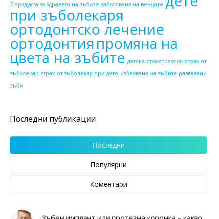
дете
7 продукта за здравето на зъбите
заболяване на венците
при зъболекаря
ортодонтско лечение
ортодонтия
промяна на
цвета на зъбите
детска стоматология
страх от
зъболекар
страх от зъболекар при дете
избелване на зъбите
развалени
зъби
Последни публикации
Последни
Популярни
Коментари
Зъбен имплант или протезна коронка – какво