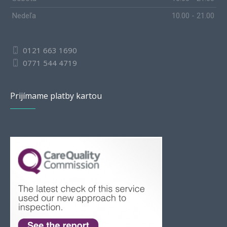
Nedeľa
10.00 - 21.00
0121 663 1690
0771 544 4719
Prijímame platby kartou
Romanian