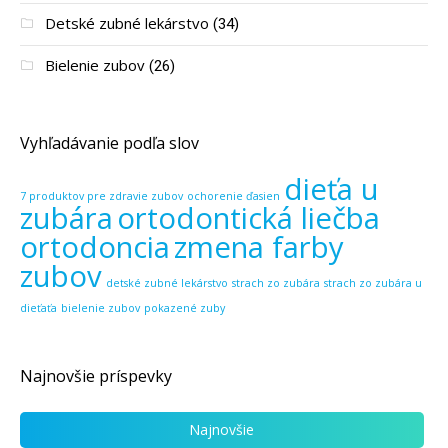
Detské zubné lekárstvo
(34)
Bielenie zubov
(26)
Vyhľadávanie podľa slov
dieťa u
7 produktov pre zdravie zubov
ochorenie ďasien
zubára
ortodontická liečba
ortodoncia
zmena farby
zubov
detské zubné lekárstvo
strach zo zubára
strach zo zubára u
dieťaťa
bielenie zubov
pokazené zuby
Najnovšie príspevky
Najnovšie