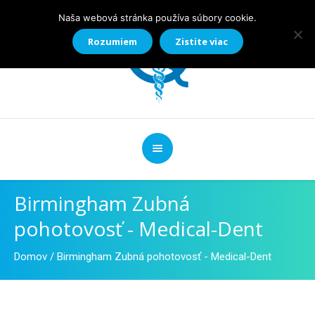
Naša webová stránka používa súbory cookie.
Rozumiem
Zistite viac
Birmingham Zubná
pohotovosť - Medical-Dent
Domov
/
Birmingham Zubná pohotovosť - Medical-Dent