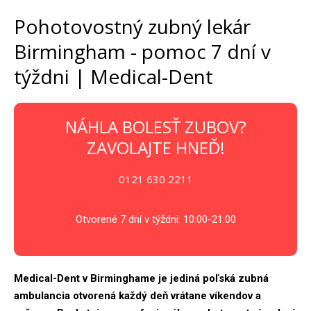
Pohotovostný zubný lekár
Birmingham - pomoc 7 dní v
týždni | Medical-Dent
NÁHLA BOLESŤ ZUBOV?
ZAVOLAJTE HNEĎ!
0121 630 2211
Otvorené 7 dní v týždni: 10:00-21:00
Medical-Dent v Birminghame je jediná poľská zubná
ambulancia otvorená každý deň vrátane víkendov a