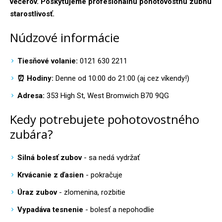
večerov. Poskytujeme profesionálnu pohotovostnú zubnú
starostlivosť.
Núdzové informácie
Tiesňové volanie:
0121 630 2211
⏰ Hodiny:
Denne od 10:00 do 21:00 (aj cez víkendy!)
Adresa:
353 High St, West Bromwich B70 9QG
Kedy potrebujete pohotovostného
zubára?
Silná bolesť zubov
- sa nedá vydržať
Krvácanie z ďasien
- pokračuje
Úraz zubov
- zlomenina, rozbitie
Vypadáva tesnenie
- bolesť a nepohodlie