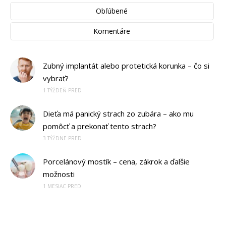
Obľúbené
Komentáre
Zubný implantát alebo protetická korunka – čo si
vybrať?
1 TÝŽDEŇ PRED
Dieťa má panický strach zo zubára – ako mu
pomôcť a prekonať tento strach?
3 TÝŽDNE PRED
Porcelánový mostík – cena, zákrok a ďalšie
možnosti
1 MESIAC PRED