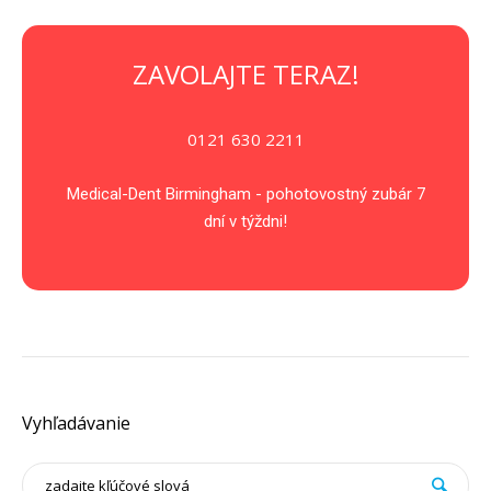
ZAVOLAJTE TERAZ!
0121 630 2211
Medical-Dent Birmingham - pohotovostný zubár 7
dní v týždni!
Vyhľadávanie