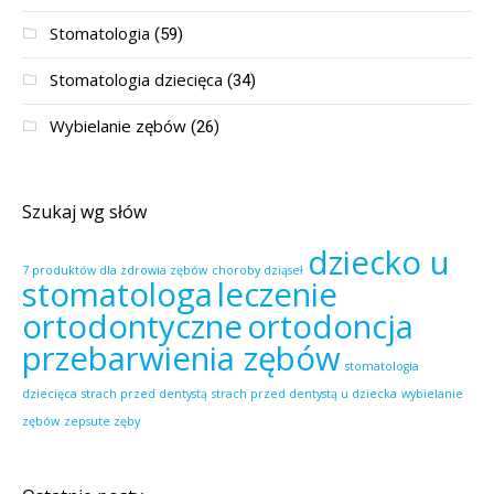
Stomatologia
(59)
Stomatologia dziecięca
(34)
Wybielanie zębów
(26)
Szukaj wg słów
dziecko u
7 produktów dla zdrowia zębów
choroby dziąseł
stomatologa
leczenie
ortodontyczne
ortodoncja
przebarwienia zębów
stomatologia
dziecięca
strach przed dentystą
strach przed dentystą u dziecka
wybielanie
zębów
zepsute zęby