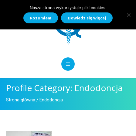
Nasza strona wykorzystuje pliki cookies.
Rozumiem
Dowiedz się więcej
Profile Category:
Endodoncja
Strona główna
/
Endodoncja