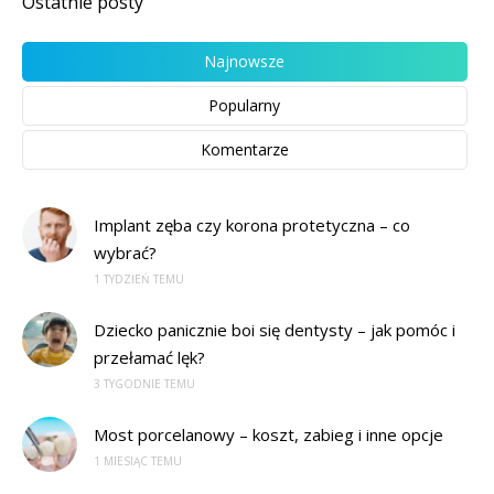
Ostatnie posty
Najnowsze
Popularny
Komentarze
Implant zęba czy korona protetyczna – co
wybrać?
1 TYDZIEŃ TEMU
Dziecko panicznie boi się dentysty – jak pomóc i
przełamać lęk?
3 TYGODNIE TEMU
Most porcelanowy – koszt, zabieg i inne opcje
1 MIESIĄC TEMU