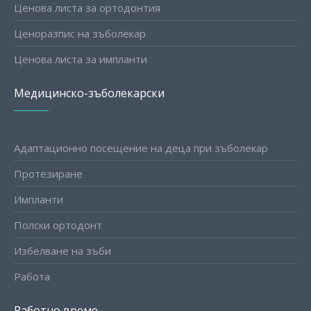
Ценова листа за ортодонтия
Ценоразпис на зъболекар
Ценова листа за импланти
Медицинско-зъболекарски
Адаптационно посещение на деца при зъболекар
Протезиране
Импланти
Полски ортодонт
Избелване на зъби
Работа
Работно време