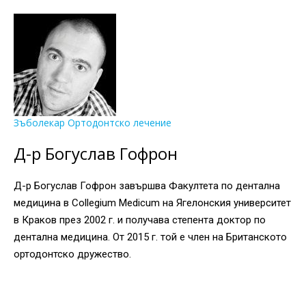
Зъболекар Ортодонтско лечение
Д-р Богуслав Гофрон
Д-р Богуслав Гофрон завършва Факултета по дентална
медицина в Collegium Medicum на Ягелонския университет
в Краков през 2002 г. и получава степента доктор по
дентална медицина. От 2015 г. той е член на Британското
ортодонтско дружество.