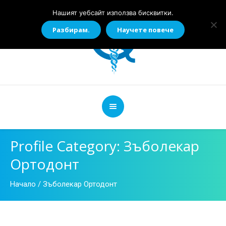
Нашият уебсайт използва бисквитки.
Разбирам.
Научете повече
Profile Category:
Зъболекар
Ортодонт
Начало
/
Зъболекар Ортодонт