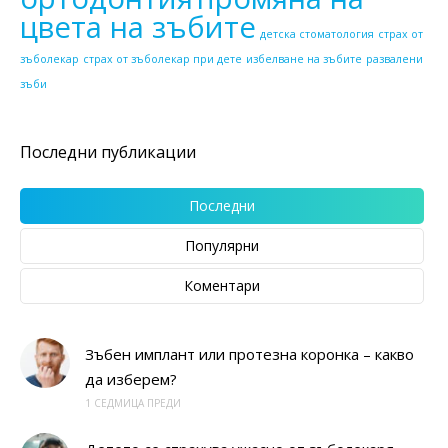
цвета на зъбите
детска стоматология
страх от
зъболекар
страх от зъболекар при дете
избелване на зъбите
развалени
зъби
Последни публикации
Последни
Популярни
Коментари
Зъбен имплант или протезна коронка – какво
да изберем?
1 СЕДМИЦА ПРЕДИ