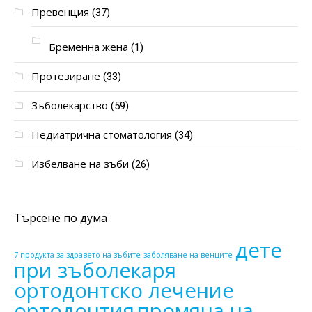
Превенция
(37)
Бременна жена
(1)
Протезиране
(33)
Зъболекарство
(59)
Педиатрична стоматология
(34)
Избелване на зъби
(26)
Търсене по дума
дете
7 продукта за здравето на зъбите
заболяване на венците
при зъболекаря
ортодонтско лечение
ортодонтия
промяна на