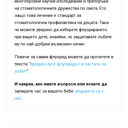
многобройни научни изследвания и препоръки
на стоматологичните дружества по света. Ето
защо това лечение е стандарт за
стоматологична профилактика на децата. Така
че можете уверено да изберете флуорирането
при вашето дете, знаейки, че защитавате зъбите
му по най-добрия възможен начин.
Повече за самия флуорид можете да прочетете в
Вреден ли е флуоридът в пастата за
текста "
зъби?
".
И накрая, ако имате въпроси или искате да
свържете се с
запишете час за вашето бебе
нас
.