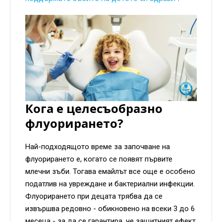
Кога е целесъобразно
флуорирането?
Най-подходящото време за започване на
флуорирането е, когато се появят първите
млечни зъби. Тогава емайлът все още е особено
податлив на увреждане и бактериални инфекции.
Флуорирането при децата трябва да се
извършва редовно - обикновено на всеки 3 до 6
месеца - за да се гарантира, че защитният ефект