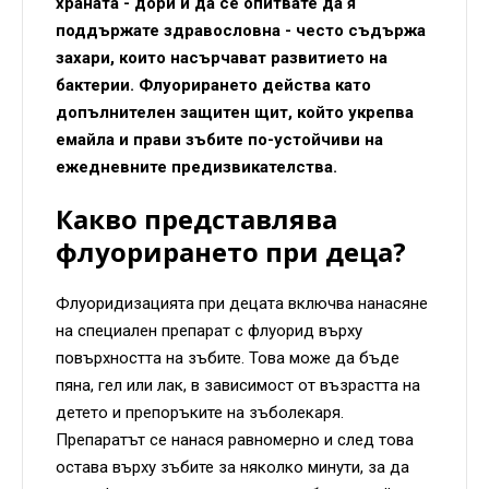
храната - дори и да се опитвате да я
поддържате здравословна - често съдържа
захари, които насърчават развитието на
бактерии. Флуорирането действа като
допълнителен защитен щит, който укрепва
емайла и прави зъбите по-устойчиви на
ежедневните предизвикателства.
Какво представлява
флуорирането при деца?
Флуоридизацията при децата включва нанасяне
на специален препарат с флуорид върху
повърхността на зъбите. Това може да бъде
пяна, гел или лак, в зависимост от възрастта на
детето и препоръките на зъболекаря.
Препаратът се нанася равномерно и след това
остава върху зъбите за няколко минути, за да