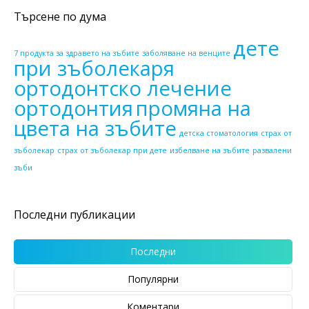
Търсене по дума
дете
7 продукта за здравето на зъбите
заболяване на венците
при зъболекаря
ортодонтско лечение
ортодонтия
промяна на
цвета на зъбите
детска стоматология
страх от
зъболекар
страх от зъболекар при дете
избелване на зъбите
развалени
зъби
Последни публикации
Последни
Популярни
Коментари