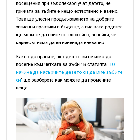
посещения при зъболекаря учат детето, че
грижата за зъбите е нещо естествено и важно.
Това ще улесни продължаването на добрите
хигиенни практики в бъдеще, а вие като родител
ще можете да спите по-спокойно, знаейки, че
кариесът няма да ви изненада внезапно.
Какво да правите, ако детето ви не иска да
10
посегне към четката за зъби? В статията "
начина да насърчите детето си да мие зъбите
си
" ще разберете как можете да промените
нещо.