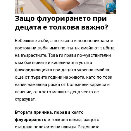
Защо флуорирането при
децата е толкова важно?
Бебешките зъби, а по-късно и новопоникналите
постоянни зъби, имат по-тънък емайл от зъбите
на възрастните. Това ги прави по-чувствителни
към бактериите и киселините в устата.
Флуоридизацията при децата укрепва емайла
още от първите години на живота, като по този
начин намалява риска от болезнени кариеси и
лечение, от което малките деца често се
страхуват.
Втората причина, поради която
флуорирането
е толкова важна, защото
създава положителни навици. Редовните