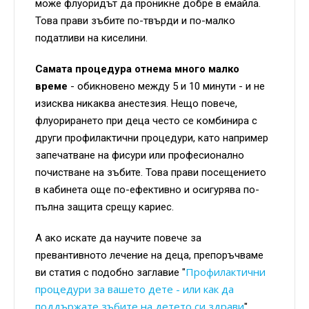
може флуоридът да проникне добре в емайла.
Това прави зъбите по-твърди и по-малко
податливи на киселини.
Самата процедура отнема много малко
време
- обикновено между 5 и 10 минути - и не
изисква никаква анестезия. Нещо повече,
флуорирането при деца често се комбинира с
други профилактични процедури, като например
запечатване на фисури или професионално
почистване на зъбите. Това прави посещението
в кабинета още по-ефективно и осигурява по-
пълна защита срещу кариес.
А ако искате да научите повече за
превантивното лечение на деца, препоръчваме
Профилактични
ви статия с подобно заглавие "
процедури за вашето дете - или как да
поддържате зъбите на детето си здрави
".