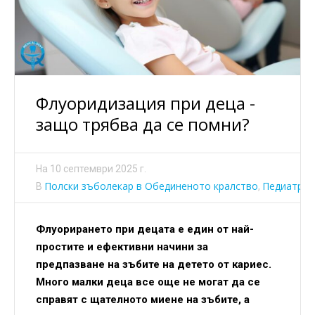
Флуоридизация при деца -
защо трябва да се помни?
На
10 септември 2025 г.
Полски зъболекар в Обединеното кралство
Педиатрич
В
,
Флуорирането при децата е един от най-
простите и ефективни начини за
предпазване на зъбите на детето от кариес.
Много малки деца все още не могат да се
справят с щателното миене на зъбите, а