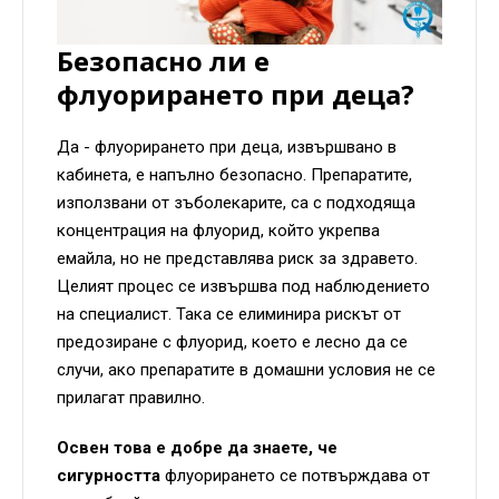
Безопасно ли е
флуорирането при деца?
Да - флуорирането при деца, извършвано в
кабинета, е напълно безопасно. Препаратите,
използвани от зъболекарите, са с подходяща
концентрация на флуорид, който укрепва
емайла, но не представлява риск за здравето.
Целият процес се извършва под наблюдението
на специалист. Така се елиминира рискът от
предозиране с флуорид, което е лесно да се
случи, ако препаратите в домашни условия не се
прилагат правилно.
Освен това е добре да знаете, че
сигурността
флуорирането се потвърждава от