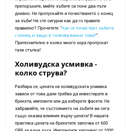
препоръките, мийте зъбите си поне два пъти
дневно. Не пропускайте и почистването с конец
за зъби! Не сте сигурни как да го правите
Как се почистват зъбите
правилно? Прочетете: "
с конец и защо е толкова важно това?
".
Притеснително е колко много хора пропускат
тази стъпка!
Холивудска усмивка -
колко струва?
Разбира се, цената на холивудската усмивка
зависи от това дали трябва да инвестирате в
брекети, импланти или да изберете фасети. Не
забравяйте, че състоянието на зъбите ви сега
също оказва влияние върху цената! В нашата
практика цената на брекетите започва от 600
GBP за една дъга. Имплантите започват от 1000