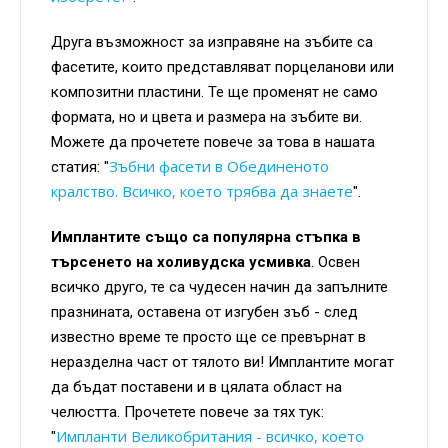
Друга възможност за изправяне на зъбите са
фасетите, които представляват порцеланови или
композитни пластини. Те ще променят не само
формата, но и цвета и размера на зъбите ви.
Можете да прочетете повече за това в нашата
Зъбни фасети в Обединеното
статия: "
кралство. Всичко, което трябва да знаете
".
Имплантите също са популярна стъпка в
търсенето на холивудска усмивка
. Освен
всичко друго, те са чудесен начин да запълните
празнината, оставена от изгубен зъб - след
известно време те просто ще се превърнат в
неразделна част от тялото ви! Имплантите могат
да бъдат поставени и в цялата област на
челюстта. Прочетете повече за тях тук:
Импланти Великобритания - всичко, което
"