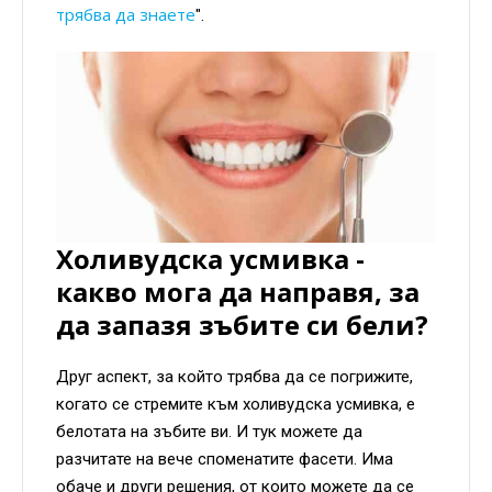
трябва да знаете
".
Холивудска усмивка -
какво мога да направя, за
да запазя зъбите си бели?
Друг аспект, за който трябва да се погрижите,
когато се стремите към холивудска усмивка, е
белотата на зъбите ви. И тук можете да
разчитате на вече споменатите фасети. Има
обаче и други решения, от които можете да се