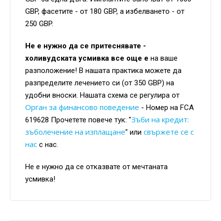
GBP, фасетите - от 180 GBP, а избелването - от
250 GBP.
Не е нужно да се притеснявате -
холивудската усмивка все още е
на ваше
разположение! В нашата практика можете да
разпределите лечението си (от 350 GBP) на
удобни вноски. Нашата схема се регулира от
Орган за финансово поведение
- Номер на FCA
Зъби на кредит:
619628 Прочетете повече тук: "
зъболечение на изплащане
свържете се с
" или
нас
с нас.
Не е нужно да се отказвате от мечтаната
усмивка!