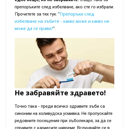
препоръките след избелване, ако сте го избрали.
Препоръки след
Прочетете за тях тук: "
избелване на зъбите - какво може и какво не
може да се прави?
".
Не забравяйте здравето!
Точно така - преди всичко здравите зъби са
синоним на холивудска усмивка. Не пропускайте
редовните посещения при зъболекаря, за да се
справите с кариесите навреме. Вслушвайте се в