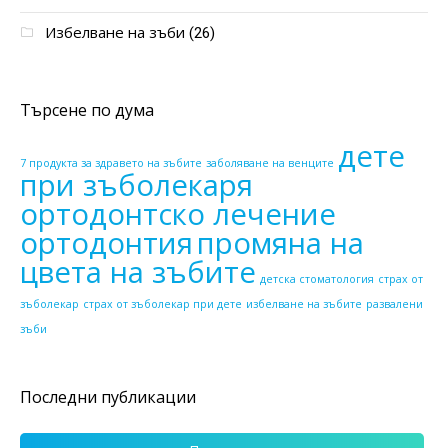
Избелване на зъби
(26)
Търсене по дума
дете
7 продукта за здравето на зъбите
заболяване на венците
при зъболекаря
ортодонтско лечение
ортодонтия
промяна на
цвета на зъбите
детска стоматология
страх от
зъболекар
страх от зъболекар при дете
избелване на зъбите
развалени
зъби
Последни публикации