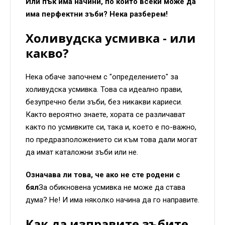
Или пък има начини, по които всеки може да
има перфектни зъби? Нека разберем!
Холивудска усмивка - или
какво?
Нека обаче започнем с "определението" за
холивудска усмивка. Това са идеално прави,
безупречно бели зъби, без никакви кариеси.
Както вероятно знаете, хората се различават
както по усмивките си, така и, което е по-важно,
по предразположението си към това дали могат
да имат каталожни зъби или не.
Означава ли това, че ако не сте родени с
бял
За обикновена усмивка не може да става
дума? Не! И има няколко начина да го направите.
Как да изправите зъбите