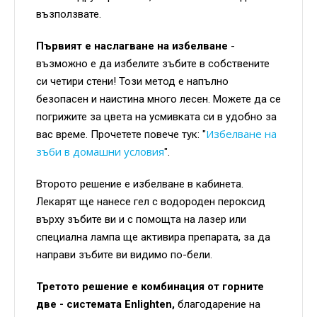
възползвате.
Първият е наслагване на избелване
-
възможно е да избелите зъбите в собствените
си четири стени! Този метод е напълно
безопасен и наистина много лесен. Можете да се
погрижите за цвета на усмивката си в удобно за
Избелване на
вас време. Прочетете повече тук: "
зъби в домашни условия
".
Второто решение е избелване в кабинета.
Лекарят ще нанесе гел с водороден пероксид
върху зъбите ви и с помощта на лазер или
специална лампа ще активира препарата, за да
направи зъбите ви видимо по-бели.
Третото решение е комбинация от горните
две - системата Enlighten,
благодарение на