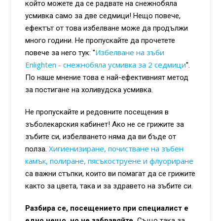
който можете да се радвате на снежнобяла
усмивка само за две седмици! Нещо повече,
ефектът от това избелване може да продължи
много години. Не пропускайте да прочетете
Избелване на зъби
повече за него тук: "
Enlighten - снежнобяла усмивка за 2 седмици
".
По наше мнение това е най-ефективният метод
за постигане на холивудска усмивка.
Не пропускайте и редовните посещения в
зъболекарския кабинет! Ако не се грижите за
зъбите си, избелването няма да ви бъде от
Хигиенизиране, почистване на зъбен
полза.
камък, полиране, пясъкоструене и флуориране
са важни стъпки, които ви помагат да се грижите
както за цвета, така и за здравето на зъбите си.
Разбира се, посещението при специалист е
едно нещо, но не забравяйте.
Също така за