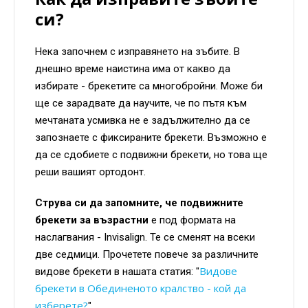
си?
Нека започнем с изправянето на зъбите. В
днешно време наистина има от какво да
избирате - брекетите са многобройни. Може би
ще се зарадвате да научите, че по пътя към
мечтаната усмивка не е задължително да се
запознаете с фиксираните брекети. Възможно е
да се сдобиете с подвижни брекети, но това ще
реши вашият ортодонт.
Струва си да запомните, че подвижните
брекети за възрастни
е под формата на
наслагвания - Invisalign. Те се сменят на всеки
две седмици. Прочетете повече за различните
Видове
видове брекети в нашата статия: "
брекети в Обединеното кралство - кой да
изберете?
".