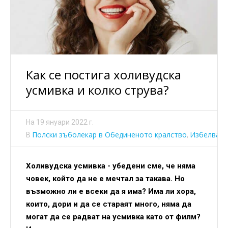
Как се постига холивудска
усмивка и колко струва?
На
19 януари 2022 г.
Полски зъболекар в Обединеното кралство
Избелване
В
,
Холивудска усмивка - убедени сме, че няма
човек, който да не е мечтал за такава. Но
възможно ли е всеки да я има? Има ли хора,
които, дори и да се стараят много, няма да
могат да се радват на усмивка като от филм?